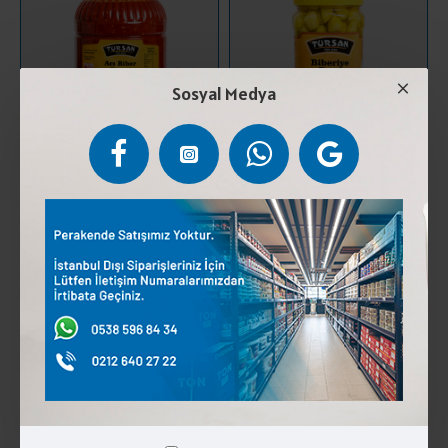
Sosyal Medya
TURSAN ACI SOS 5 KG
TURSAN TURŞU BİBERİYE 300
GR
348,75 ₺
81,25 ₺
SEPETE EKLE
SEPETE EKLE