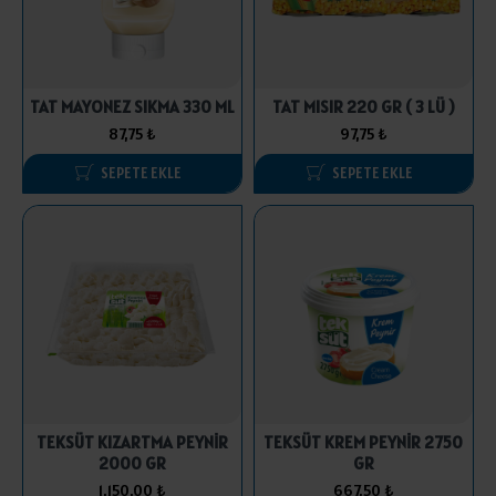
TAT MAYONEZ SIKMA 330 ML
TAT MISIR 220 GR ( 3 LÜ )
87,75 ₺
97,75 ₺
SEPETE EKLE
SEPETE EKLE
TEKSÜT KIZARTMA PEYNİR
TEKSÜT KREM PEYNİR 2750
2000 GR
GR
1.150,00 ₺
667,50 ₺