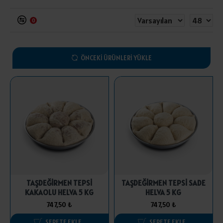
0
ÖNCEKI ÜRÜNLERI YÜKLE
TAŞDEĞİRMEN TEPSİ
TAŞDEĞİRMEN TEPSİ SADE
KAKAOLU HELVA 5 KG
HELVA 5 KG
747,50 ₺
747,50 ₺
SEPETE EKLE
SEPETE EKLE