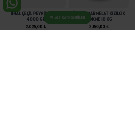
ÜNAL ÇEÇİL PEYNİR (KOLİ)
ÜNKUŞ MARMELAT KIZILCIK
ALT KATEGORILER
4000 GR
DÖKME 10 KG
2.025,00 ₺
2.150,00 ₺
SEPETE EKLE
SEPETE EKLE
ÜNKUŞ MARMELAT KUŞBURNU
ÜNKUŞ MARMELAT KIZILCIK
DÖKME 10 KG
600 GR
2.000,00 ₺
170,75 ₺
SEPETE EKLE
SEPETE EKLE