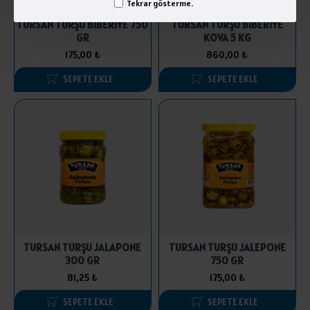
Tekrar gösterme.
TURSAN TURŞU BİBERİYE 750
TURSAN TURŞU BİBERİYE
GR
KOVA 5 KG
175,00 ₺
860,00 ₺
SEPETE EKLE
SEPETE EKLE
TURSAN TURŞU JALAPONE
TURSAN TURŞU JALEPONE
300 GR
750 GR
81,25 ₺
175,00 ₺
SEPETE EKLE
SEPETE EKLE