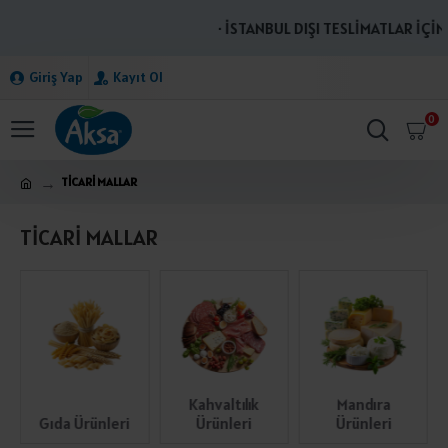
· İSTANBUL DIŞI TESLİMATLAR İÇİN BİZİML
Giriş Yap
Kayıt Ol
0
TİCARİ MALLAR
TİCARİ MALLAR
Kahvaltılık
Et Şarküteri
Gıda Ürünleri
Ürünleri