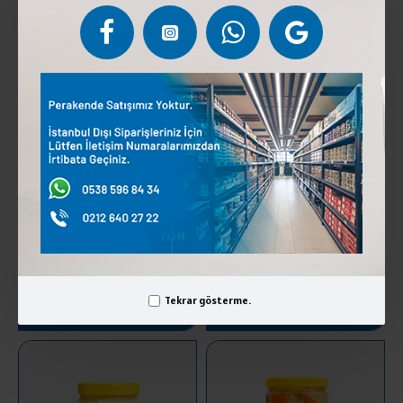
SEPETE EKLE
SEPETE EKLE
TURSAN TURŞU JALAPONE
TURSAN TURŞU JALEPONE
300 GR
750 GR
81,25 ₺
175,00 ₺
Tekrar gösterme.
SEPETE EKLE
SEPETE EKLE