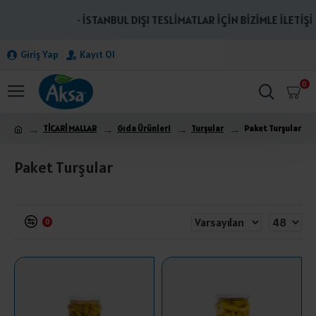
· İSTANBUL DIŞI TESLİMATLAR İÇİN BİZİMLE İLETİŞİME
Giriş Yap
Kayıt Ol
0
TİCARİ MALLAR
Gıda Ürünleri
Turşular
Paket Turşular
Paket Turşular
0