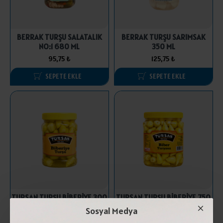
BERRAK TURŞU SALATALIK
BERRAK TURŞU SARIMSAK
NO:1 680 ML
350 ML
95,75 ₺
125,75 ₺
SEPETE EKLE
SEPETE EKLE
TURSAN TURŞU BİBERİYE 300
TURSAN TURŞU BİBERİYE 750
GR
GR
Sosyal Medya
81,25 ₺
175,00 ₺