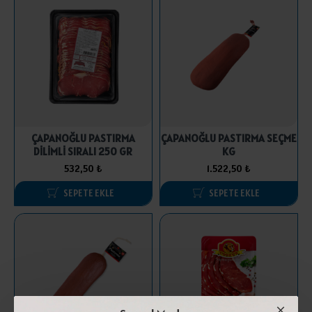
ÇAPANOĞLU PASTIRMA
ÇAPANOĞLU PASTIRMA SEÇME
DİLİMLİ SIRALI 250 GR
KG
532,50 ₺
1.522,50 ₺
SEPETE EKLE
SEPETE EKLE