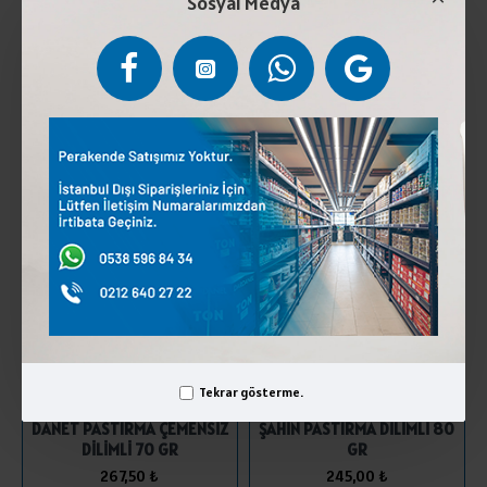
Sosyal Medya
ÇAPANOĞLU PASTIRMA SIRT
COŞKUN PASTIRMA DİLİMLİ 80
KG
GR
1.800,00 ₺
308,75 ₺
SEPETE EKLE
SEPETE EKLE
Tekrar gösterme.
DANET PASTIRMA ÇEMENSİZ
ŞAHİN PASTIRMA DİLİMLİ 80
DİLİMLİ 70 GR
GR
267,50 ₺
245,00 ₺