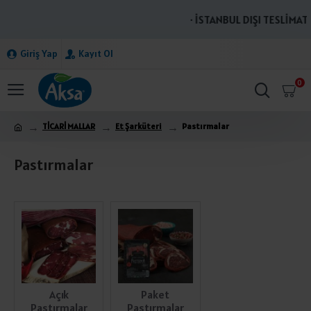
· İSTANBUL DIŞI TESLİMATLA
Giriş Yap
Kayıt Ol
0
TİCARİ MALLAR
Et Şarküteri
Pastırmalar
Pastırmalar
Açık
Paket
Pastırmalar
Pastırmalar