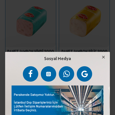
DANET JAMBON HİNDİ 2000
DANET JAMBON PİLİÇ 2000
GR
GR
Sosyal Medya
903,50 ₺
498,75 ₺
SEPETE EKLE
SEPETE EKLE