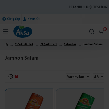
· İSTANBUL DIŞI TESLİMATL
Giriş Yap
Kayıt Ol
0
TİCARİ MALLAR
Et Şarküteri
Salamlar
Jambon Salam
Jambon Salam
0