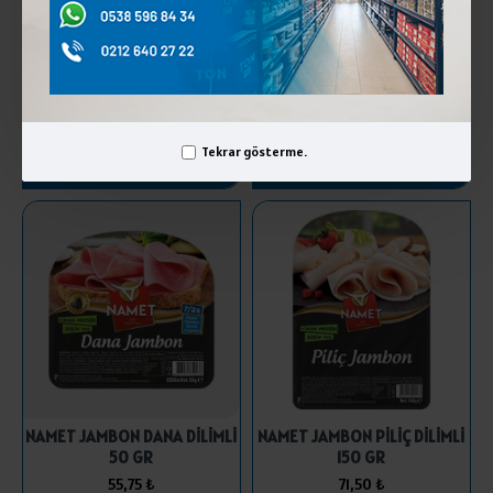
DANET JAMBON PİLİÇ SEBZELİ
NAMET JAMBON DANA DİLİMLİ
2000 GR
300 GR
498,75 ₺
327,50 ₺
Tekrar gösterme.
SEPETE EKLE
SEPETE EKLE
NAMET JAMBON DANA DİLİMLİ
NAMET JAMBON PİLİÇ DİLİMLİ
50 GR
150 GR
55,75 ₺
71,50 ₺