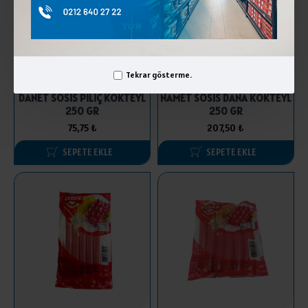
Tekrar gösterme.
DANET SOSİS PİLİÇ KOKTEYL
NAMET SOSİS DANA KOKTEYL
250 GR
250 GR
75,75 ₺
207,50 ₺
SEPETE EKLE
SEPETE EKLE