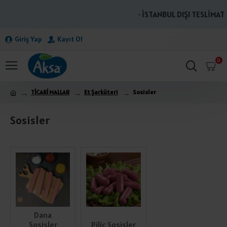
· İSTANBUL DIŞI TESLİMATLA
Giriş Yap
Kayıt Ol
0
TİCARİ MALLAR
Et Şarküteri
Sosisler
Sosisler
Dana
Sosisler
Piliç Sosisler