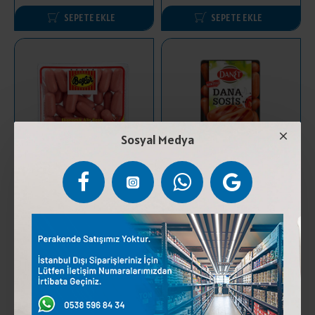
SEPETE EKLE
SEPETE EKLE
Sosyal Medya
BEŞLER SOSİS PİLİÇ KOKTEYL
DANET SOSİS DANA KOKTEYL
EKO 700 GR
250 GR
206,25 ₺
209,75 ₺
SEPETE EKLE
SEPETE EKLE