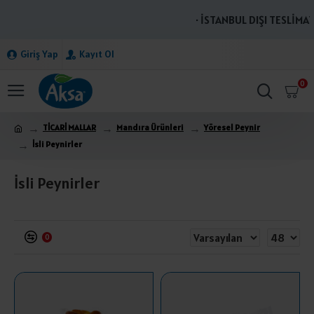
· İSTANBUL DIŞI TESLİMATL
Giriş Yap
Kayıt Ol
0
TİCARİ MALLAR
Mandıra Ürünleri
Yöresel Peynir
İsli Peynirler
İsli Peynirler
0