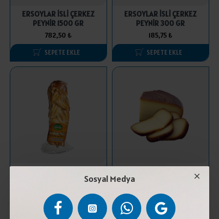
ERSOYLAR İSLİ ÇERKEZ
ERSOYLAR İSLİ ÇERKEZ
PEYNİR 1500 GR
PEYNİR 300 GR
782,50 ₺
185,75 ₺
SEPETE EKLE
SEPETE EKLE
ERSOYLAR İSLİ SAÇAKLI
FERİTBEY İSLİ ÇERKEZ PEYNİRİ
Sosyal Medya
PEYNİR 200 GR
KG
267,25 ₺
720,00 ₺
SEPETE EKLE
STOK YOK