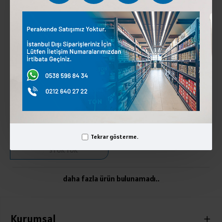
FERİTBEY İSLİ ÖRGÜ PEYNİRİ
KG
720,00 ₺
Tekrar gösterme.
STOK YOK
daha fazla ürün bulunamadı..
Kurumsal