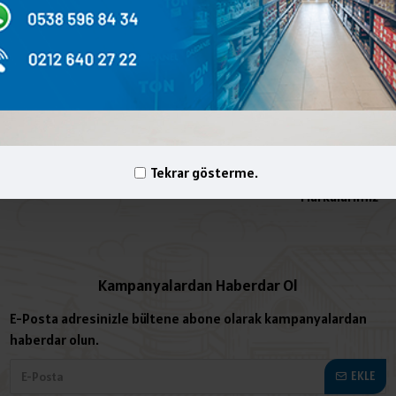
daha fazla ürün bulunamadı.
yelik İşlemleri
İletişim
Hesabım
Bize Ulaşın
Sipariş Geçmişi
Site Haritası
Tekrar gösterme.
Markalarımız
Kampanyalardan Haberdar Ol
E-Posta adresinizle bültene abone olarak kampanyalardan
haberdar olun.
EKLE