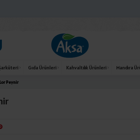
Şarküteri
Gıda Ürünleri
Kahvaltılık Ürünleri
Mandıra Ür
Lor Peynir
nir
0