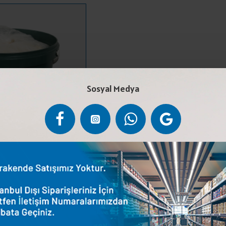
Sosyal Medya
EYNİR KOVA 17 KG
,50 ₺
ETE EKLE