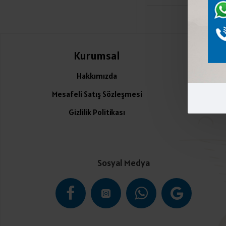
Kurumsal
Ü
Hakkımızda
Mesafeli Satış Sözleşmesi
Gizlilik Politikası
Sosyal Medya