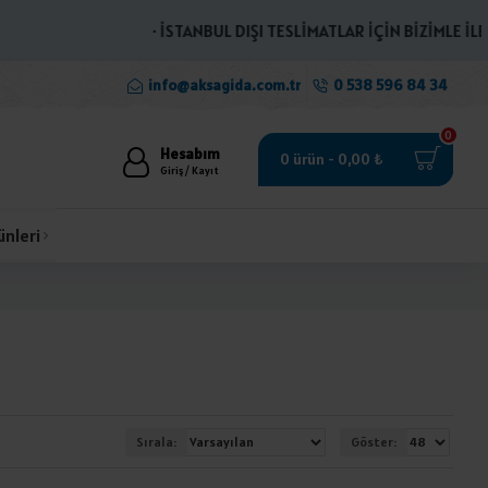
· İSTANBUL DIŞI TESLİMATLAR İÇİN BİZİMLE İLETİŞİ
info@aksagida.com.tr
0 538 596 84 34
0
Hesabım
0 ürün - 0,00 ₺
Giriş / Kayıt
ünleri
Sırala:
Göster: