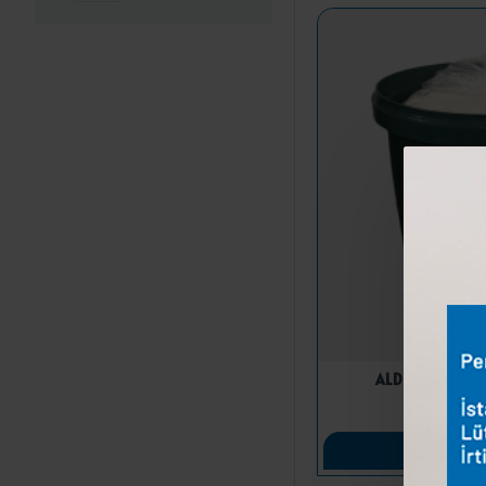
ALDOĞRU LOR P
927
SEP