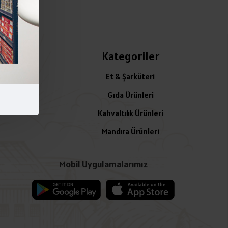
.
Kategoriler
Et & Şarküteri
Gıda Ürünleri
Kahvaltılık Ürünleri
Mandıra Ürünleri
Mobil Uygulamalarımız