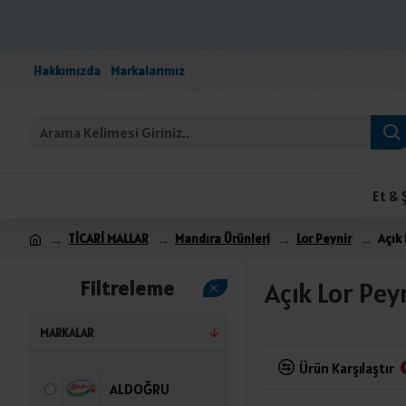
Hakkımızda
Markalarımız
Et & 
TİCARİ MALLAR
Mandıra Ürünleri
Lor Peynir
Açık 
Filtreleme
Açık Lor Pey
MARKALAR
Ürün Karşılaştır
ALDOĞRU