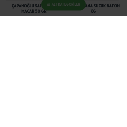
ALT KATEGORILER
ÇAPANOĞLU SALAM MİNİ
COŞKUN DANA SUCUK BATON
MACAR 50 GR
KG
40,75 ₺
877,50 ₺
SEPETE EKLE
SEPETE EKLE
COŞKUN DANA SUCUK ÇATAL
COŞKUN DANA SUCUK
KG
FERMENTE KASAP KG
995,00 ₺
1.150,00 ₺
SEPETE EKLE
SEPETE EKLE