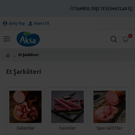
· İSTANBUL DIŞI TESLİMATLAR İÇİN BİZİM
Giriş Yap
Kayıt Ol
0
Et Şarküteri
Et Şarküteri
Sosisler
Special Etler
Sucuklar