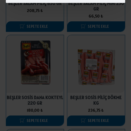
BEŞLER SALAM PİLİÇ 850 GR
BEŞLER SALAM PİLİÇ MİNİ 250
GR
208,75 ₺
66,50 ₺
SEPETE EKLE
SEPETE EKLE
BEŞLER SOSİS DANA KOKTEYL
BEŞLER SOSİS PİLİÇ DÖKME
220 GR
KG
180,00 ₺
236,75 ₺
SEPETE EKLE
SEPETE EKLE