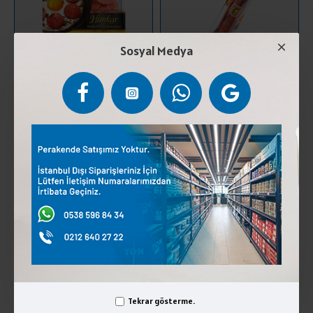
Sosyal Medya
BEŞLER PİLİÇ SUCUK DİLİMLİ
BEŞLER PİLİÇ SUCUK EKO BÜFE
220 GR
BATON 350 GR
77,75 ₺
111,25 ₺
SEPETE EKLE
SEPETE EKLE
Tekrar gösterme.