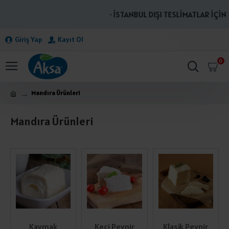
· İSTANBUL DIŞI TESLİMATLAR İÇİN BİZİML
Giriş Yap
Kayıt Ol
0
Mandıra Ürünleri
Mandıra Ürünleri
Koyun Peynir
Krema
Lor Peynir