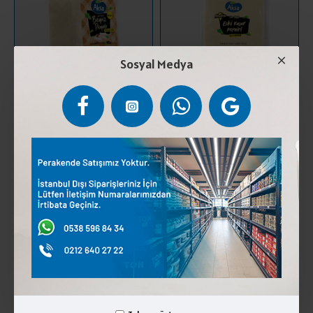
Sosyal Medya
AKSA VAKUMLU BEYAZ PEYNİR
AKSA VKM ANADOLU ESKİ
KLASİK İNEK KG
KAŞAR PEYNİRİ KG
395,00 ₺
472,50 ₺
SEPETE EKLE
SEPETE EKLE