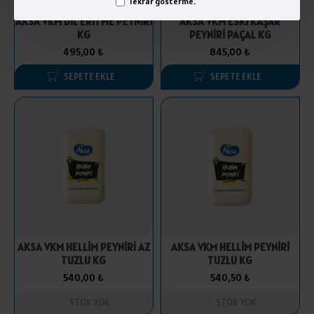
Tekrar gösterme.
AKSA VKM DİL ERİTME PEYNİRİ
AKSA VKM ESKİ KAŞAR
KG
PEYNİRİ PAÇAL KG
495,00 ₺
845,00 ₺
SEPETE EKLE
SEPETE EKLE
AKSA VKM HELLİM PEYNİRİ AZ
AKSA VKM HELLİM PEYNİRİ
TUZLU KG
TUZLU KG
540,00 ₺
540,50 ₺
STOK YOK
STOK YOK