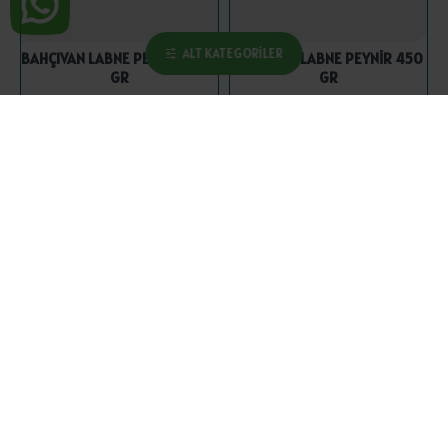
ALT KATEGORILER
BAHÇIVAN LABNE PEYNİR 2750
BAHÇIVAN LABNE PEYNİR 450
GR
GR
700,00 ₺
117,25 ₺
SEPETE EKLE
SEPETE EKLE
BAHÇIVAN MOZARELLA RENDE
BERGAZ BEYAZ PEYNİR KOYUN
PEYNİR 200 GR
EZİNE 18 KG
139,25 ₺
11.500,00 ₺