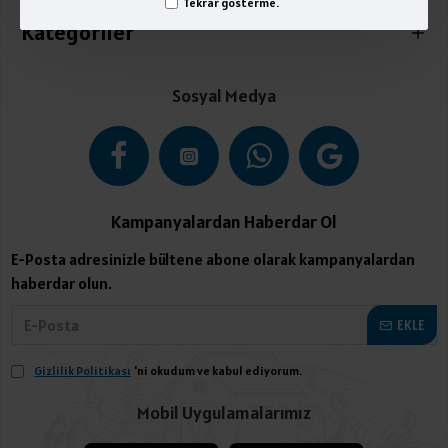
Tekrar gösterme.
Kategoriler
Sosyal Medya
Kampanyalardan Haberdar Ol
E-Posta adresinizle bültene abone olarak kampanyalardan
haberdar olun.
EKLE
Gizlilik Politikası
'ni okudum ve kabul ediyorum.
Mobil Uygulamalarımız