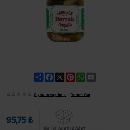
Share
Facebook
X
Pinterest
WhatsApp
Email
0 yorum yapılmış.
-
Yorum Yap
95,75 ₺
Koli İçi Adeti 12 Adet