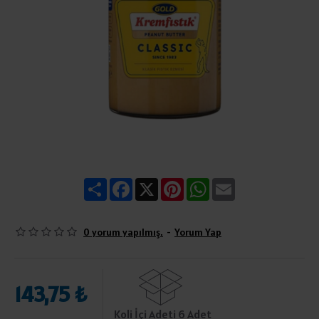
Share
Facebook
X
Pinterest
WhatsApp
Email
0 yorum yapılmış.
-
Yorum Yap
143,75 ₺
Koli İçi Adeti 6 Adet