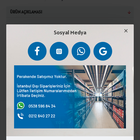
ÜRÜN AÇIKLAMASI
Yer fıstığı %88, peyniraltı suyu tozu, bitkisel
Sosyal Medya
emülgatör (E471).Serin ve kuru yerde saklayınız. Güneş
ışığından koruyunuz. Ambalajı açıldıktan sonra
buzdolabında saklayınız. Alerjen uyraısı: Yer fıstığı ve
laktoz içerir.
Kurumsal
Üyelik İşlemleri