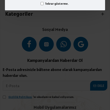
İletişim
Tekrar gösterme.
Kategoriler
Sosyal Medya
Kampanyalardan Haberdar Ol
E-Posta adresinizle bültene abone olarak kampanyalardan
haberdar olun.
EKLE
Gizlilik Politikası
'ni okudum ve kabul ediyorum.
Mobil Uygulamalarımız