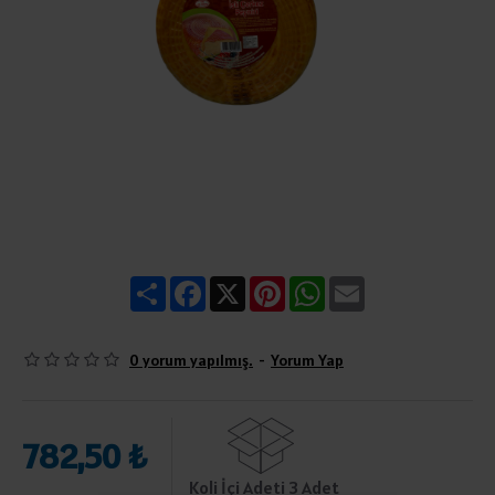
Share
Facebook
X
Pinterest
WhatsApp
Email
0 yorum yapılmış.
-
Yorum Yap
782,50 ₺
Koli İçi Adeti 3 Adet