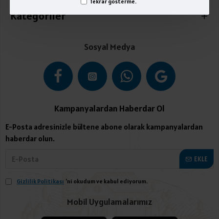
Tekrar gösterme.
Kategoriler
Sosyal Medya
Kampanyalardan Haberdar Ol
E-Posta adresinizle bültene abone olarak kampanyalardan
haberdar olun.
EKLE
Gizlilik Politikası
'ni okudum ve kabul ediyorum.
Mobil Uygulamalarımız