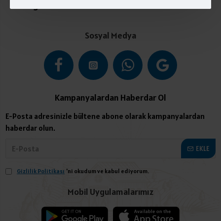
Kategoriler
Sosyal Medya
Kampanyalardan Haberdar Ol
E-Posta adresinizle bültene abone olarak kampanyalardan
haberdar olun.
EKLE
Gizlilik Politikası
'ni okudum ve kabul ediyorum.
Mobil Uygulamalarımız