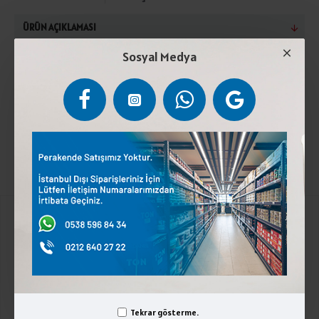
ÜRÜN AÇIKLAMASI
Sosyal Medya
Kırmızı acı biber, İlave tuz kuru maddesi %3, Asitlik
düzenleyici (sitrik asit). Serin ve rutubetsiz yerde
saklayınız.Türk Gıda Kodeksine uygun üretilmiştir.
Kurumsal
Üyelik İşlemleri
İletişim
Tekrar gösterme.