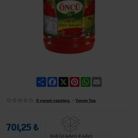
Share
Facebook
X
Pinterest
WhatsApp
Email
0 yorum yapılmış.
-
Yorum Yap
701,25 ₺
Koli İçi Adeti 4 Adet