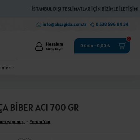
· İSTANBUL DIŞI TESLİMATLAR İÇİN BİZİMLE İLETİŞİME GEÇ
info@aksagida.com.tr
0 538 596 84 34
0
Hesabım
0 ürün - 0,00 ₺
Giriş / Kayıt
ünleri
A BİBER ACI 700 GR
um yapılmış.
-
Yorum Yap