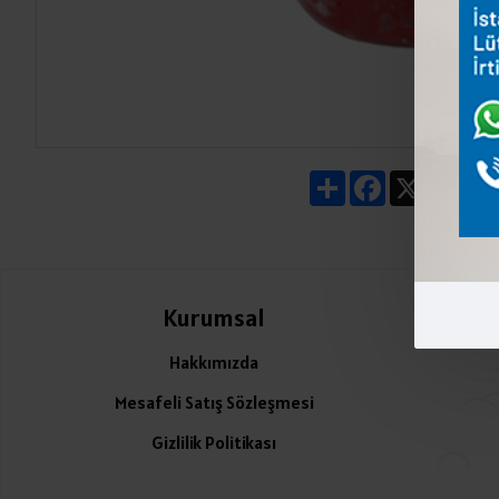
Share
Facebook
X
Pin
Kurumsal
Ü
Hakkımızda
Mesafeli Satış Sözleşmesi
Gizlilik Politikası