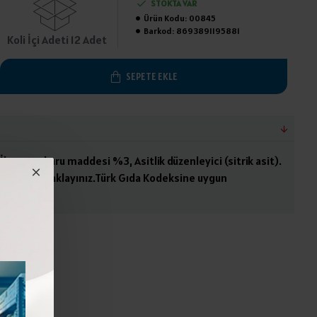
STOKTA VAR
Ürün Kodu:
00845
Barkod:
8693891195881
Koli İçi Adeti 12 Adet
SEPETE EKLE
, İlave tuz kuru maddesi %3, Asitlik düzenleyici (sitrik asit).
siz yerde saklayınız.Türk Gıda Kodeksine uygun