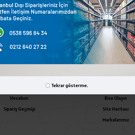
terest
WhatsApp
Email
yelik İşlemleri
İletişim
Tekrar gösterme.
Hesabım
Bize Ulaşın
Sipariş Geçmişi
Site Haritası
Markalarımız