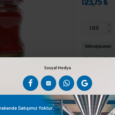
123,75 ₺
ÜRÜN AÇIKLAMASI
Kırmızı acı biber
Serin ve rutubet
Sosyal Medya
üretilmiştir.