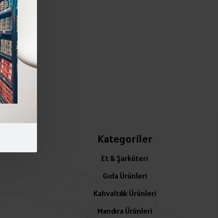
Kategoriler
Et & Şarküteri
Gıda Ürünleri
Kahvaltılık Ürünleri
Mandıra Ürünleri