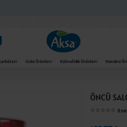
Şarküteri
Gıda Ürünleri
Kahvaltılık Ürünleri
Mandıra Ür
ÖNCÜ SALÇ
0 yor