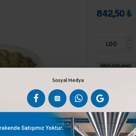
842,50 ₺
ÜRÜN AÇIKLAMASI
Sosyal Medya
Tahin (%57), ant
Çöven Ekstratı, A
Gıda Kodeksine u
uyarısı: Susam to
ceviz ve badem i