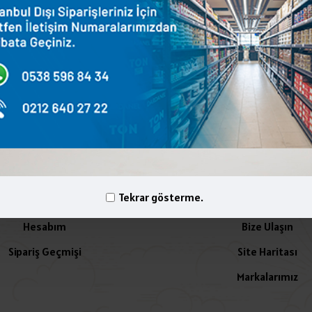
terest
WhatsApp
Email
yelik İşlemleri
İletişim
Tekrar gösterme.
Hesabım
Bize Ulaşın
Sipariş Geçmişi
Site Haritası
Markalarımız