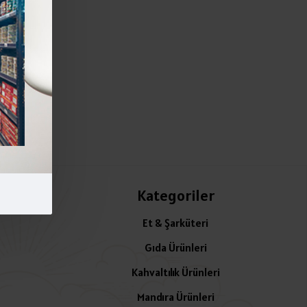
Kategoriler
Et & Şarküteri
Gıda Ürünleri
Kahvaltılık Ürünleri
Mandıra Ürünleri