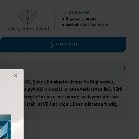
STOKTA VAR
Ürün Kodu:
01904
Barkod:
8682768347492
Koli İçi Adeti 2 Adet
SEPETE EKLE
epfıstığı (%8), Şeker, Emülgatör(Mono Ve Digliserid),
sitlik Düzenleyici(Sirtik Asit), Aroma Verici (Vanilin). Türk
ygun üretilmiştir.Serin ve kuru yerde saklayınız.Alerjan
humu ürünü (tahi n) VE fıstık içeir. Eser miktarda fındık,
çerebilir.