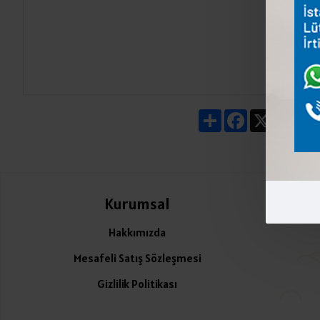
Share
Facebook
X
Pin
Kurumsal
Ü
Hakkımızda
Mesafeli Satış Sözleşmesi
Gizlilik Politikası