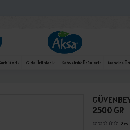
Şarküteri
Gıda Ürünleri
Kahvaltılık Ürünleri
Mandıra Ür
GÜVENBEY 
2500 GR
0 yor