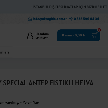
· İSTANBUL DIŞI TESLİMATLAR İÇİN BİZİMLE İLETİŞİME
info@aksagida.com.tr
0 538 596 84 34
0
Hesabım
0 ürün - 0,00 ₺
Giriş / Kayıt
ünleri
SPECIAL ANTEP FISTIKLI HELVA
um yapılmış.
-
Yorum Yap