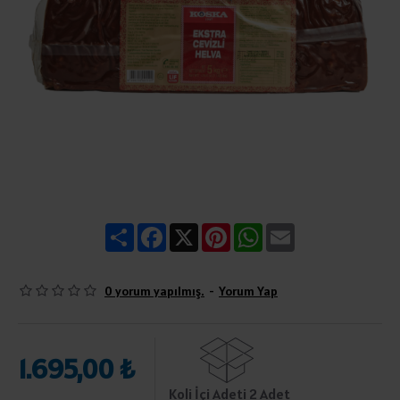
Share
Facebook
X
Pinterest
WhatsApp
Email
0 yorum yapılmış.
-
Yorum Yap
1.695,00 ₺
Koli İçi Adeti 2 Adet