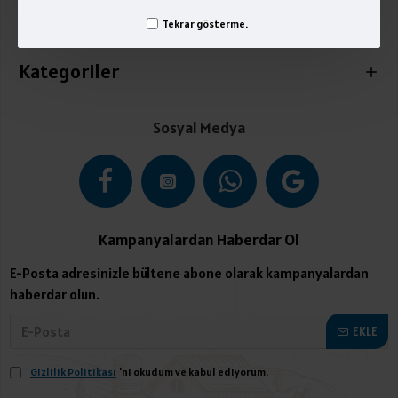
Tekrar gösterme.
İletişim
Kategoriler
Sosyal Medya
Kampanyalardan Haberdar Ol
E-Posta adresinizle bültene abone olarak kampanyalardan
haberdar olun.
EKLE
Gizlilik Politikası
'ni okudum ve kabul ediyorum.