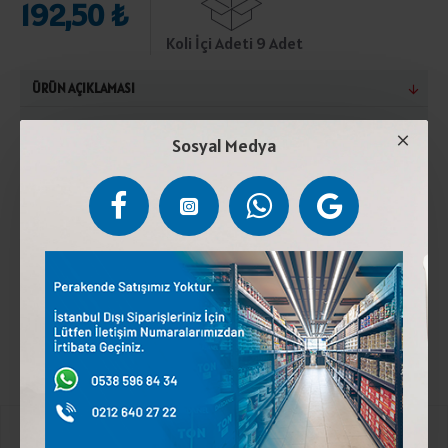
192,50 ₺
Koli İçi Adeti 9 Adet
ÜRÜN AÇIKLAMASI
Fındık (%35), toz şeker, süttozu, fındık yağı, kakao
Sosyal Medya
(%5). Türk Gıda Kodeksine uygun üretilmiştir. Serin ve
rutubetsiz yerlerde saklayınız. Güneş ışığından
koruyunuz. Fındık ve süt tozu içerir.
Etiketler:
A.TATLICI TADIBU KAKAOLU FINDIK EZMESİ 330 GR * 9