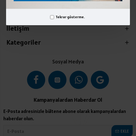
Kurumsal
Üyelik İşlemleri
Tekrar gösterme.
İletişim
Kategoriler
Sosyal Medya
Kampanyalardan Haberdar Ol
E-Posta adresinizle bültene abone olarak kampanyalardan
haberdar olun.
EKLE