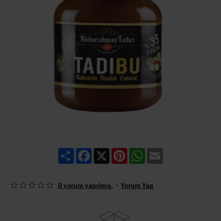
Share
Facebook
X
Pinterest
WhatsApp
Email
0 yorum yapılmış.
-
Yorum Yap