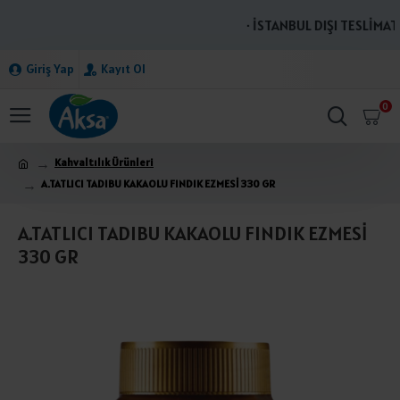
· İSTANBUL DIŞI TESLİMATL
Giriş Yap
Kayıt Ol
0
Kahvaltılık Ürünleri
A.TATLICI TADIBU KAKAOLU FINDIK EZMESİ 330 GR
A.TATLICI TADIBU KAKAOLU FINDIK EZMESİ
330 GR