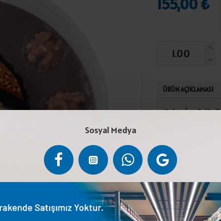
155,00 ₺
ÜRÜN AÇIKLAMASI
Şeker,İrmik (Buğd
Şurubu, Bitkisel 
Sosyal Medya
Düzenleyici (Sitr
kuru yerde sakla
ceviz içerir. Ese