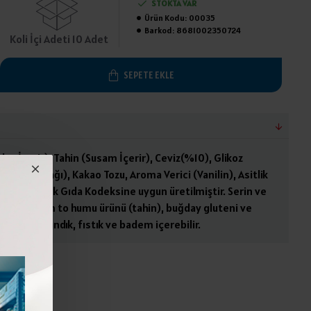
STOKTA VAR
Ürün Kodu:
00035
Barkod:
8681002350724
Koli İçi Adeti 10 Adet
SEPETE EKLE
ay İçerir), Tahin (Susam İçerir), Ceviz(%10), Glikoz
Yağ (Mısır Yağı), Kakao Tozu, Aroma Verici (Vanilin), Asitlik
ik Asit). Türk Gıda Kodeksine uygun üretilmiştir. Serin ve
yınız.Susam to humu ürünü (tahin), buğday gluteni ve
r miktarda fındık, fıstık ve badem içerebilir.