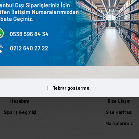
terest
WhatsApp
Email
yelik İşlemleri
İletişim
Tekrar gösterme.
Hesabım
Bize Ulaşın
Sipariş Geçmişi
Site Haritası
Markalarımız