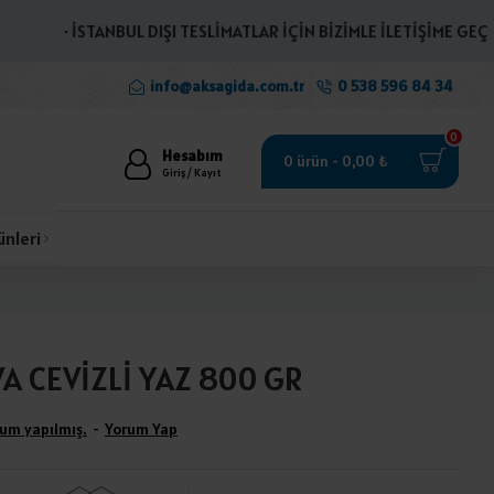
· İSTANBUL DIŞI TESLİMATLAR İÇİN BİZİMLE İLETİŞİME GEÇİNİZ 
info@aksagida.com.tr
0 538 596 84 34
0
Hesabım
0 ürün - 0,00 ₺
Giriş / Kayıt
ünleri
A CEVİZLİ YAZ 800 GR
um yapılmış.
-
Yorum Yap