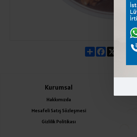
Share
Facebook
X
Pin
Kurumsal
Ü
Hakkımızda
Mesafeli Satış Sözleşmesi
Gizlilik Politikası