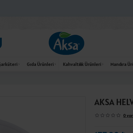
Şarküteri
Gıda Ürünleri
Kahvaltılık Ürünleri
Mandıra Ür
AKSA HELV
0 yor