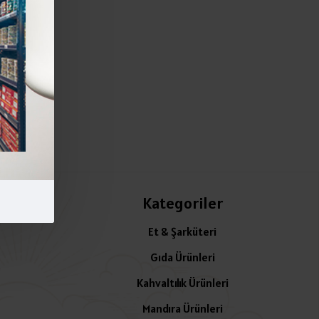
Kategoriler
Et & Şarküteri
Gıda Ürünleri
Kahvaltılık Ürünleri
Mandıra Ürünleri