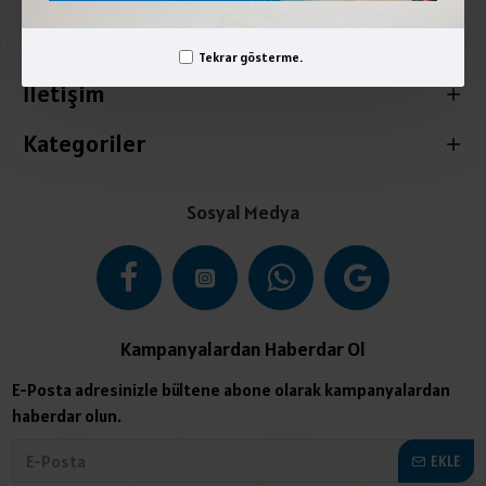
Üyelik İşlemleri
Tekrar gösterme.
İletişim
Kategoriler
Sosyal Medya
Kampanyalardan Haberdar Ol
E-Posta adresinizle bültene abone olarak kampanyalardan
haberdar olun.
EKLE