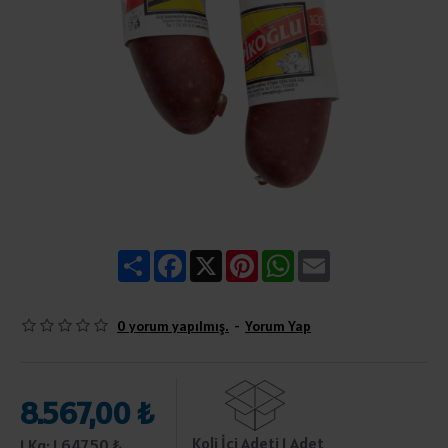
Share
Facebook
X
Pinterest
WhatsApp
Email
0 yorum yapılmış.
-
Yorum Yap
8.567,00 ₺
Koli İçi Adeti 1 Adet
1 Kg: 1.647,50 ₺