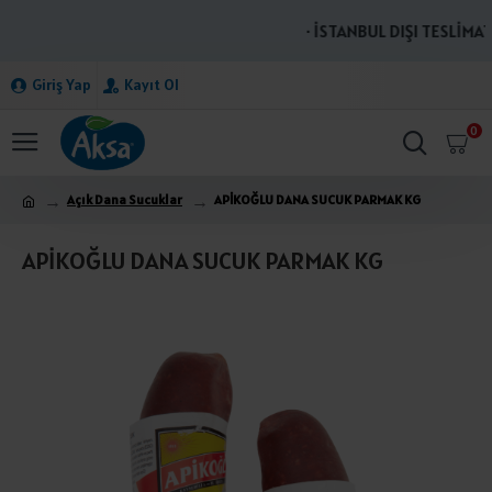
· İSTANBUL DIŞI TESLİMATL
Giriş Yap
Kayıt Ol
0
Açık Dana Sucuklar
APİKOĞLU DANA SUCUK PARMAK KG
APİKOĞLU DANA SUCUK PARMAK KG