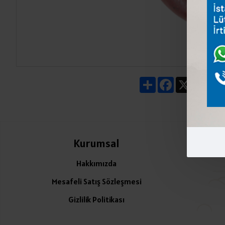
Share
Facebook
X
Pin
Kurumsal
Ü
Hakkımızda
Mesafeli Satış Sözleşmesi
Gizlilik Politikası