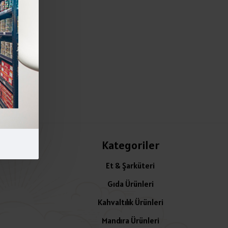
Kategoriler
Et & Şarküteri
Gıda Ürünleri
Kahvaltılık Ürünleri
Mandıra Ürünleri