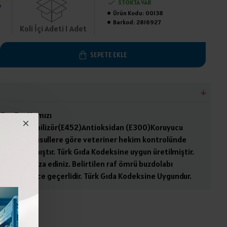
₺
STOKTA VAR
Ürün Kodu:
00138
Barkod:
2816927
Koli İçi Adeti 1 Adet
SEPETE EKLE
 Tuz,Toz Kırmızı
rımsak,Stabilizör(E452)Antioksidan (E300)Koruyucu
miz İslami usullere göre veteriner hekim kontrolünde
n hazırlanmıştır. Türk Gıda Kodeksine uygun üretilmiştir.
C)de muhafaza ediniz. Belirtilen raf ömrü buzdolabı
lmadığı sürece geçerlidir. Türk Gıda Kodeksine Uygundur.