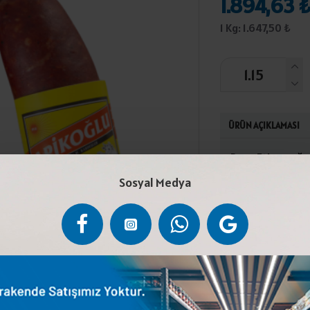
1.894,63 
1 Kg: 1.647,50 ₺
ÜRÜN AÇIKLAMASI
Dana Eti ve yağı,
Biber,Kimyon,Sa
Sosyal Medya
(E250). Ürünleri
kesilmiş etlerde
(+2°C) ile ( +4°
sıcaklığında açı