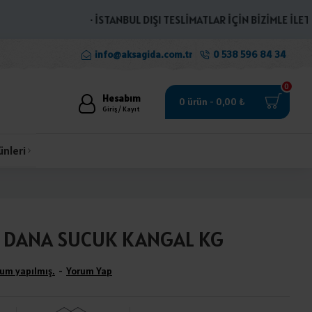
· İSTANBUL DIŞI TESLİMATLAR İÇİN BİZİMLE İLETİŞİME
info@aksagida.com.tr
0 538 596 84 34
0
Hesabım
0 ürün - 0,00 ₺
Giriş / Kayıt
ünleri
 DANA SUCUK KANGAL KG
um yapılmış.
-
Yorum Yap