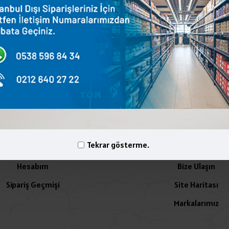
terest
WhatsApp
Email
yelik İşlemleri
İletişim
Tekrar gösterme.
Hesabım
Bize Ulaşın
Sipariş Geçmişi
Site Haritası
Markalarımız