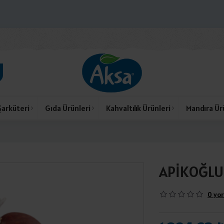
Şarküteri
Gıda Ürünleri
Kahvaltılık Ürünleri
Mandıra Ür
APİKOĞLU
0 yor