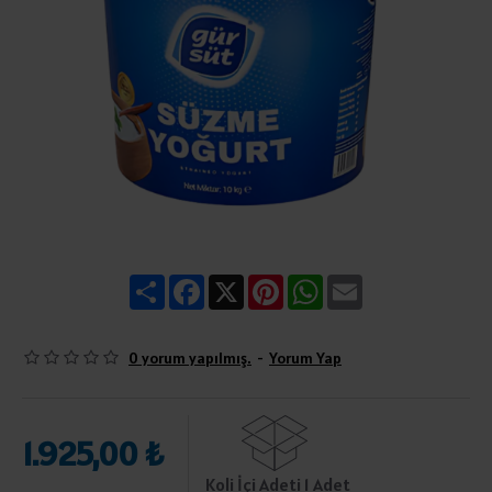
Share
Facebook
X
Pinterest
WhatsApp
Email
0 yorum yapılmış.
-
Yorum Yap
1.925,00 ₺
Koli İçi Adeti 1 Adet