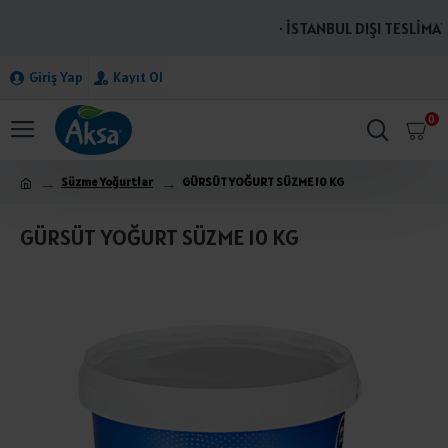
· İSTANBUL DIŞI TESLİMATL
Giriş Yap
Kayıt Ol
0
Süzme Yoğurtlar
GÜRSÜT YOĞURT SÜZME 10 KG
GÜRSÜT YOĞURT SÜZME 10 KG