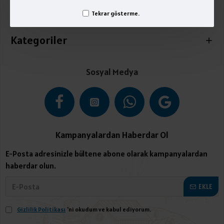
Tekrar gösterme.
İletişim
Kategoriler
Sosyal Medya
Kampanyalardan Haberdar Ol
E-Posta adresinizle bültene abone olarak kampanyalardan
haberdar olun.
EKLE
Gizlilik Politikası
'ni okudum ve kabul ediyorum.