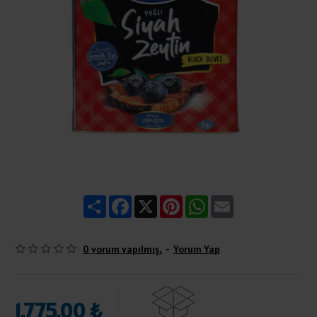
Share
Facebook
X
Pinterest
WhatsApp
Email
0 yorum yapılmış.
-
Yorum Yap
1.775,00 ₺