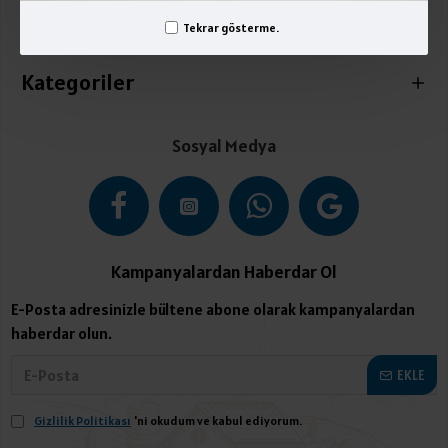
Tekrar gösterme.
İletişim
Kategoriler
Sosyal Medya
Kampanyalardan Haberdar Ol
E-Posta adresinizle bültene abone olarak kampanyalardan
haberdar olun.
EKLE
Gizlilik Politikası
'ni okudum ve kabul ediyorum.