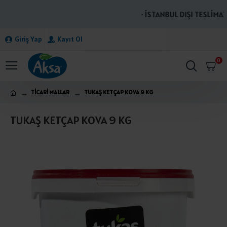
· İSTANBUL DIŞI TESLİMATL
Giriş Yap
Kayıt Ol
0
TİCARİ MALLAR
TUKAŞ KETÇAP KOVA 9 KG
TUKAŞ KETÇAP KOVA 9 KG