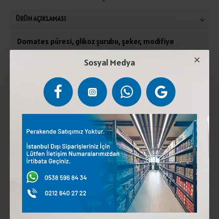
ÜRÜN AÇIKLAMASI
Domates püresi, glikoz şurubu, şeker, modifiye
nişasta, sirke, tuz, asitliği düzenleyici (asetik asit),
Sosyal Medya
kıvam artırıcı (ksantan gum), koruyucu madde
(potasyum sorbat, sodyum benzoat), çeşitli
baharatlar.Serin ve rutubetsiz yerlerde saklayınız.
Açıldıktan A sonra buzdolabında muhafaza ed niz.Türk
Gıda Kodeksine Uygundur.
Kurumsal