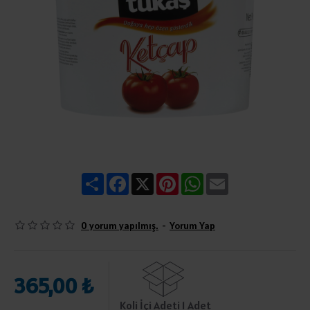
Share
Facebook
X
Pinterest
WhatsApp
Email
0 yorum yapılmış.
-
Yorum Yap
365,00 ₺
Koli İçi Adeti 1 Adet