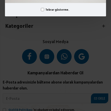
Üyelik İşlemleri
Tekrar gösterme.
İletişim
Kategoriler
Sosyal Medya
Kampanyalardan Haberdar Ol
E-Posta adresinizle bültene abone olarak kampanyalardan
haberdar olun.
EKLE
Gizlilik Politikası
'ni okudum ve kabul ediyorum.