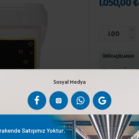
1.050,00 ₺
ÜRÜN AÇIKLAMASI
Pastarize İnek S
Kuru Yerde Muhaf
Sosyal Medya