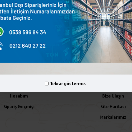
terest
WhatsApp
Email
yelik İşlemleri
İletişim
Tekrar gösterme.
Hesabım
Bize Ulaşın
Sipariş Geçmişi
Site Haritası
Markalarımız