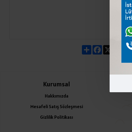
Share
Facebook
X
Pin
Kurumsal
Ü
Hakkımızda
Mesafeli Satış Sözleşmesi
Gizlilik Politikası