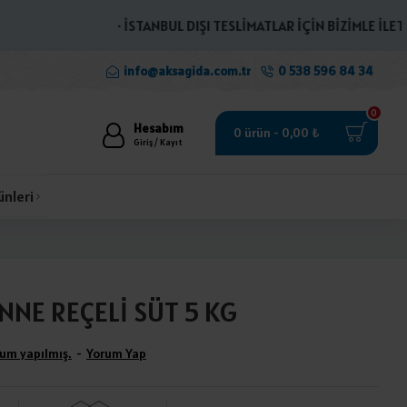
· İSTANBUL DIŞI TESLİMATLAR İÇİN BİZİMLE İLETİŞİME
info@aksagida.com.tr
0 538 596 84 34
0
Hesabım
0 ürün - 0,00 ₺
Giriş / Kayıt
ünleri
NNE REÇELİ SÜT 5 KG
um yapılmış.
-
Yorum Yap