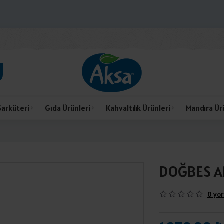
Şarküteri
Gıda Ürünleri
Kahvaltılık Ürünleri
Mandıra Ür
DOĞBES A
0 yor