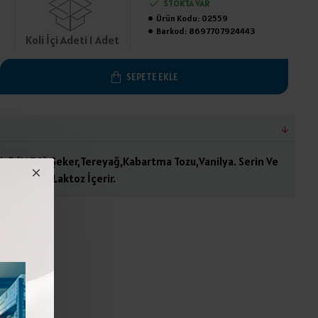
STOKTA VAR
Ürün Kodu:
02559
Barkod:
8697707924443
Koli İçi Adeti 1 Adet
SEPETE EKLE
ütü (%50),Şeker,Tereyağ,Kabartma Tozu,Vanilya. Serin Ve
aza Ediniz.Laktoz İçerir.