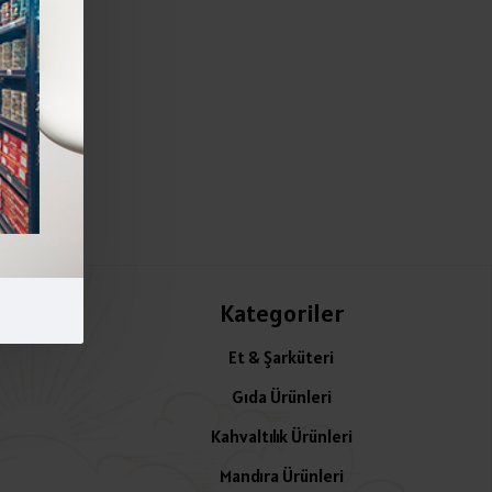
Kategoriler
Et & Şarküteri
Gıda Ürünleri
Kahvaltılık Ürünleri
Mandıra Ürünleri