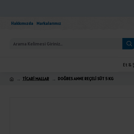
Hakkımızda
Markalarımız
Et & 
TİCARİ MALLAR
DOĞBES ANNE REÇELİ SÜT 5 KG