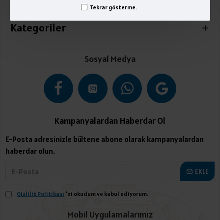
İletişim
Tekrar gösterme.
Kategoriler
Sosyal Medya
Kampanyalardan Haberdar Ol
E-Posta adresinizle bültene abone olarak kampanyalardan
haberdar olun.
EKLE
Gizlilik Politikası
'ni okudum ve kabul ediyorum.
Mobil Uygulamalarımız