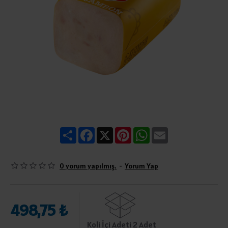
Share
Facebook
X
Pinterest
WhatsApp
Email
0 yorum yapılmış.
-
Yorum Yap
498,75 ₺
Koli İçi Adeti 2 Adet