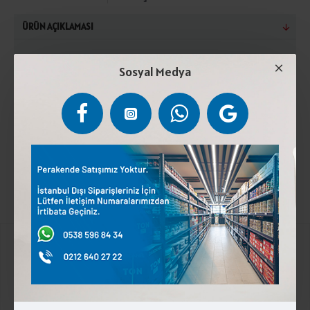
ÜRÜN AÇIKLAMASI
Piliç eti, patates nişastası, tuz, baharat karışımı, süt
Sosyal Medya
proteini, tütsü aroması, stabilizatör (sodyum
polifosfat), antioksidan (askorbik asit), koruyucu
(sodyum nitrit). 0°C ile 4°C arasında saklayınız. Süt
proteini içerir.
Kurumsal
Üyelik İşlemleri