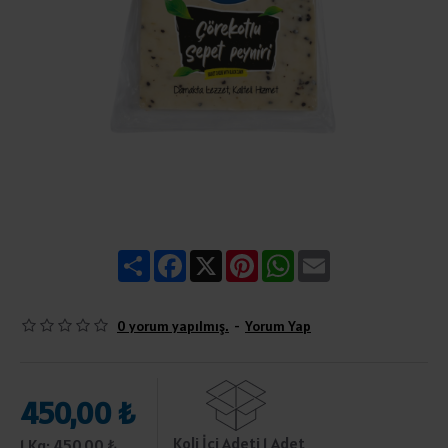
Share
Facebook
X
Pinterest
WhatsApp
Email
0 yorum yapılmış.
-
Yorum Yap
450,00 ₺
Koli İçi Adeti 1 Adet
1 Kg: 450,00 ₺