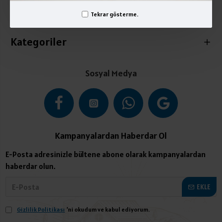
Tekrar gösterme.
İletişim
Kategoriler
Sosyal Medya
Kampanyalardan Haberdar Ol
E-Posta adresinizle bültene abone olarak kampanyalardan
haberdar olun.
EKLE
Gizlilik Politikası
'ni okudum ve kabul ediyorum.