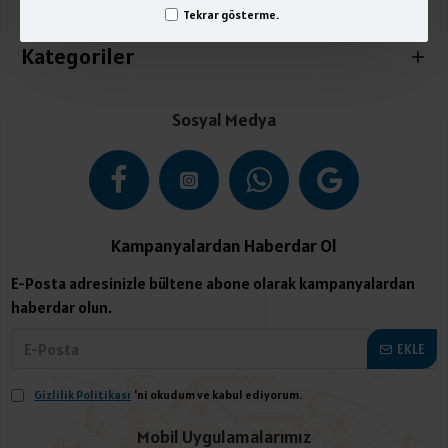
İletişim
Tekrar gösterme.
Kategoriler
Sosyal Medya
Kampanyalardan Haberdar Ol
E-Posta adresinizle bültene abone olarak kampanyalardan
haberdar olun.
EKLE
Gizlilik Politikası
'ni okudum ve kabul ediyorum.
Mobil Uygulamalarımız