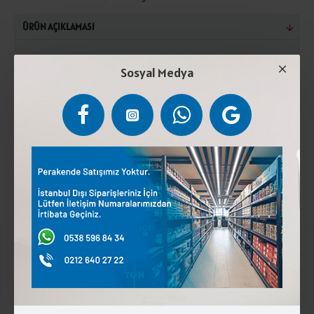
ÜRÜN AÇIKLAMASI
Beyaz peynir, kaşar peyniri, su, tereyağı, emülsifiye
Sosyal Medya
edici tuzlar (E452, E339) ve koruyucu (potasyum
sorbat). Kuru maddede süt yağı oranı kütlede en az
%25tir.Buzdolabında (4°C) ile (+10°C) arasında
muhafaza ediniz. Laktoz içeriir.
Kurumsal
Üyelik İşlemleri