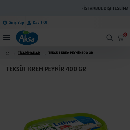
· İSTANBUL DIŞI TESLİMAT
Giriş Yap
Kayıt Ol
0
TİCARİ MALLAR
TEKSÜT KREM PEYNİR 400 GR
TEKSÜT KREM PEYNİR 400 GR