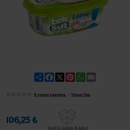
Share
Facebook
X
Pinterest
WhatsApp
Email
0 yorum yapılmış.
-
Yorum Yap
106,25 ₺
Koli İçi Adeti 8 Adet