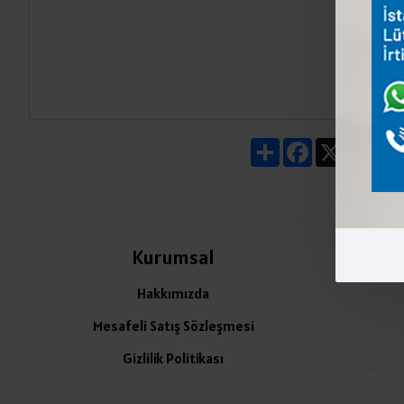
Share
Facebook
X
Pin
Kurumsal
Ü
Hakkımızda
Mesafeli Satış Sözleşmesi
Gizlilik Politikası