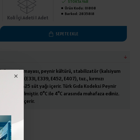
STOKTA VAR
Ürün Kodu:
01808
Barkod:
2835818
Koli İçi Adeti 1 Adet
SEPETE EKLE
ütü, peynir mayası, peynir kültürü, stabilizatör (kalsiyum
ye edici tuz (E331, E339, E452, E407), tuz., kırmızı
e en az %25 süt yağı içerir. Türk Gıda Kodeksi Peynir
larak üretilmiştir. 0°C ile 4°C arasında muhafaza ediniz.
i (laktoz) içerir.