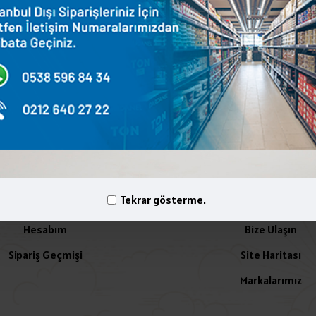
terest
WhatsApp
Email
yelik İşlemleri
İletişim
Tekrar gösterme.
Hesabım
Bize Ulaşın
Sipariş Geçmişi
Site Haritası
Markalarımız