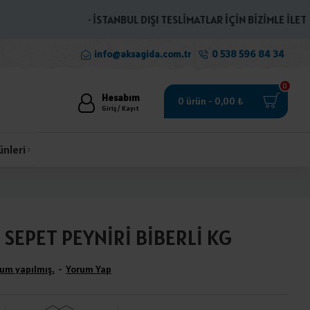
· İSTANBUL DIŞI TESLİMATLAR İÇİN BİZİMLE İLETİŞİME
info@aksagida.com.tr
0 538 596 84 34
0
Hesabım
0 ürün - 0,00 ₺
Giriş / Kayıt
ünleri
SEPET PEYNİRİ BİBERLİ KG
um yapılmış.
-
Yorum Yap