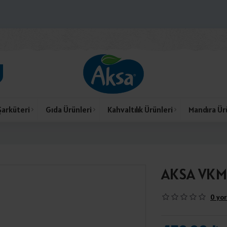
Şarküteri
Gıda Ürünleri
Kahvaltılık Ürünleri
Mandıra Ür
AKSA VKM 
0 yor