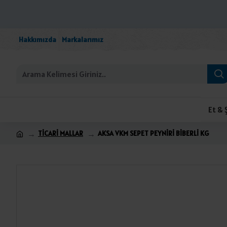
Hakkımızda
Markalarımız
Et & 
TİCARİ MALLAR
AKSA VKM SEPET PEYNİRİ BİBERLİ KG