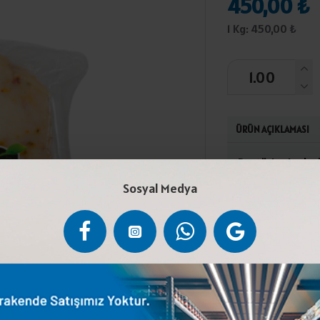
450,00 ₺
1 Kg: 450,00 ₺
ÜRÜN AÇIKLAMASI
Pastörize inek s
klorür), emülsifi
Sosyal Medya
biberKuru madded
Tebliğine uygun o
Süt ve süt ürünler