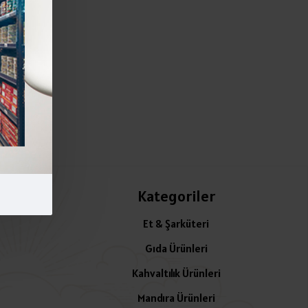
Kategoriler
Et & Şarküteri
Gıda Ürünleri
Kahvaltılık Ürünleri
Mandıra Ürünleri