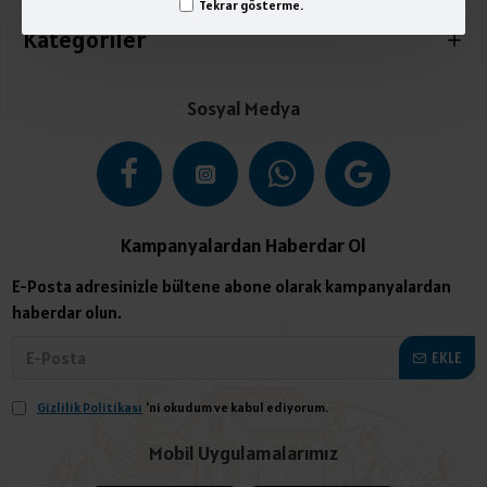
Tekrar gösterme.
Kategoriler
Sosyal Medya
Kampanyalardan Haberdar Ol
E-Posta adresinizle bültene abone olarak kampanyalardan
haberdar olun.
EKLE
Gizlilik Politikası
'ni okudum ve kabul ediyorum.
Mobil Uygulamalarımız