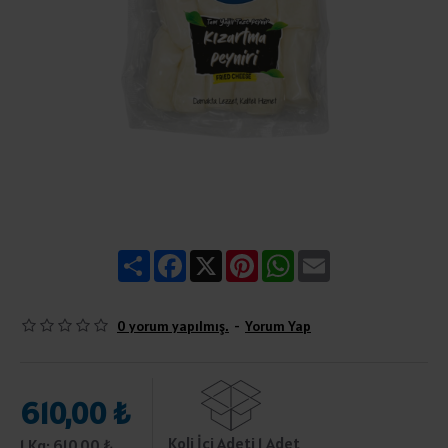
Share
Facebook
X
Pinterest
WhatsApp
Email
0 yorum yapılmış.
-
Yorum Yap
610,00 ₺
Koli İçi Adeti 1 Adet
1 Kg: 610,00 ₺