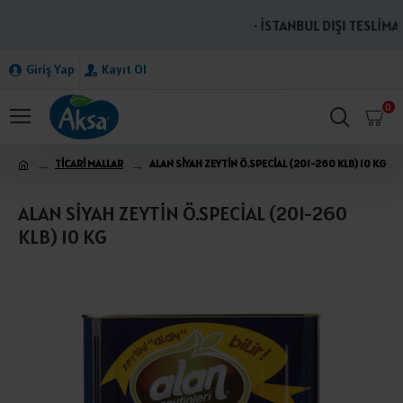
· İSTANBUL DIŞI TESLİMAT
Giriş Yap
Kayıt Ol
0
TİCARİ MALLAR
ALAN SİYAH ZEYTİN Ö.SPECİAL (201-260 KLB) 10 KG
ALAN SİYAH ZEYTİN Ö.SPECİAL (201-260
KLB) 10 KG