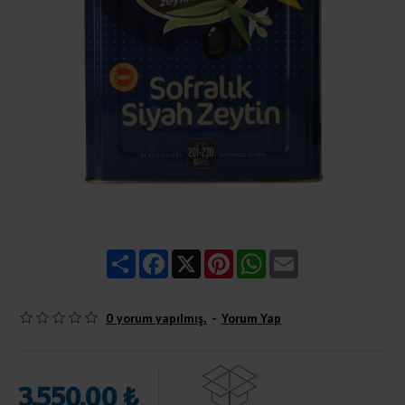
Share
Facebook
X
Pinterest
WhatsApp
Email
0 yorum yapılmış.
-
Yorum Yap
3.550,00 ₺