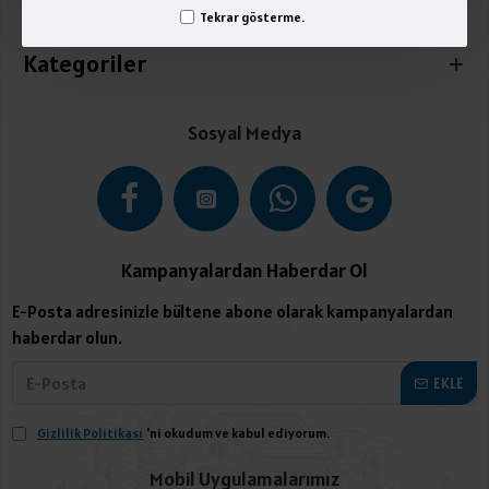
İletişim
Tekrar gösterme.
Kategoriler
Sosyal Medya
Kampanyalardan Haberdar Ol
E-Posta adresinizle bültene abone olarak kampanyalardan
haberdar olun.
EKLE
Gizlilik Politikası
'ni okudum ve kabul ediyorum.
Mobil Uygulamalarımız