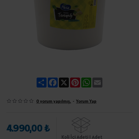
Share
Facebook
X
Pinterest
WhatsApp
Email
0 yorum yapılmış.
-
Yorum Yap
4.990,00 ₺
Koli İçi Adeti 1 Adet