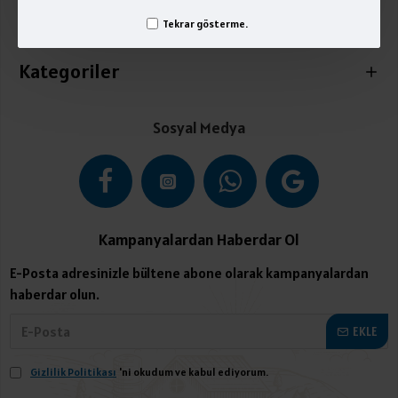
Tekrar gösterme.
İletişim
Kategoriler
Sosyal Medya
Kampanyalardan Haberdar Ol
E-Posta adresinizle bültene abone olarak kampanyalardan
haberdar olun.
EKLE
Gizlilik Politikası
'ni okudum ve kabul ediyorum.