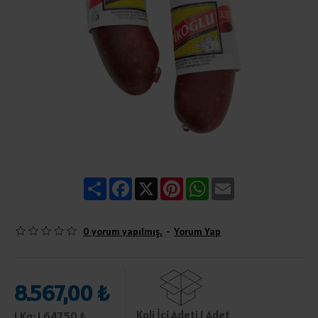
Share
Facebook
X
Pinterest
WhatsApp
Email
0 yorum yapılmış.
-
Yorum Yap
8.567,00 ₺
Koli İçi Adeti 1 Adet
1 Kg: 1.647,50 ₺