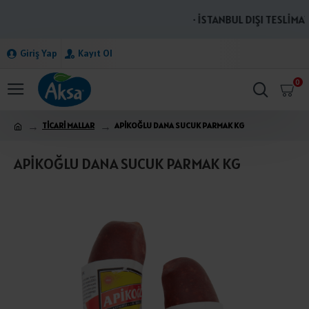
· İSTANBUL DIŞI TESLİMATL
Giriş Yap
Kayıt Ol
0
TİCARİ MALLAR
APİKOĞLU DANA SUCUK PARMAK KG
APİKOĞLU DANA SUCUK PARMAK KG