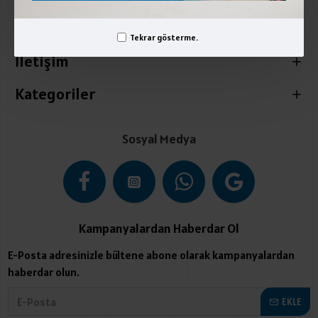
Üyelik İşlemleri
Tekrar gösterme.
İletişim
Kategoriler
Sosyal Medya
Kampanyalardan Haberdar Ol
E-Posta adresinizle bültene abone olarak kampanyalardan
haberdar olun.
EKLE