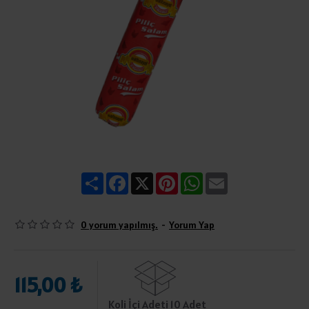
Share
Facebook
X
Pinterest
WhatsApp
Email
0 yorum yapılmış.
-
Yorum Yap
115,00 ₺
Koli İçi Adeti 10 Adet