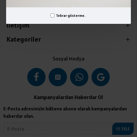
Üyelik İşlemleri
Tekrar gösterme.
İletişim
Kategoriler
Sosyal Medya
Kampanyalardan Haberdar Ol
E-Posta adresinizle bültene abone olarak kampanyalardan
haberdar olun.
EKLE