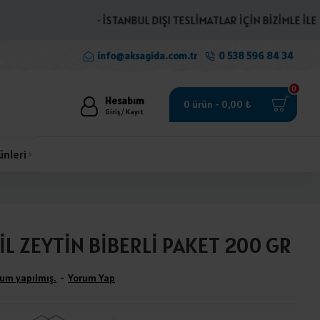
· İSTANBUL DIŞI TESLİMATLAR İÇİN BİZİMLE İLETİŞİM
info@aksagida.com.tr
0 538 596 84 34
0
Hesabım
0 ürün - 0,00 ₺
Giriş / Kayıt
ünleri
İL ZEYTİN BİBERLİ PAKET 200 GR
um yapılmış.
-
Yorum Yap