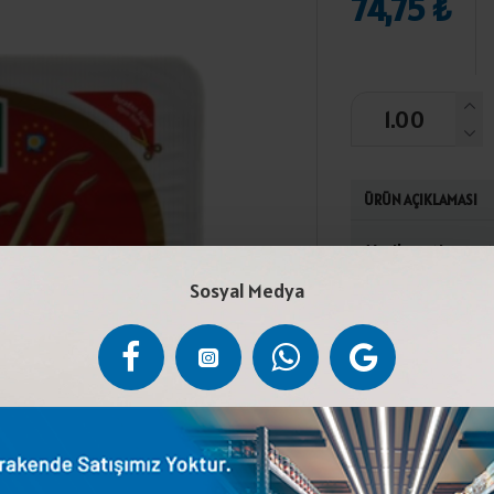
74,75 ₺
ÜRÜN AÇIKLAMASI
Yeşil zeytin, su,
yapı sertleştiri
Sosyal Medya
Ediniz.Türk Gıda