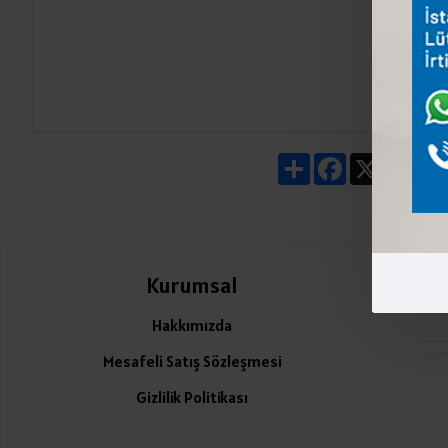
Share
Facebook
X
Pin
Kurumsal
Ü
Hakkımızda
Mesafeli Satış Sözleşmesi
Gizlilik Politikası