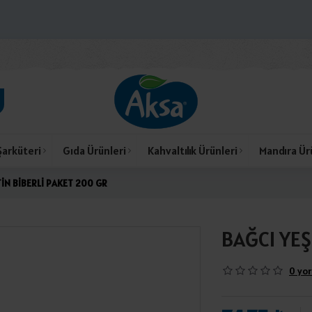
Şarküteri
Gıda Ürünleri
Kahvaltılık Ürünleri
Mandıra Ür
TİN BİBERLİ PAKET 200 GR
BAĞCI YEŞ
0 yor