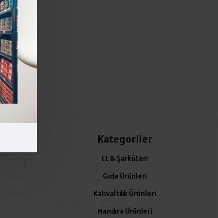
Kategoriler
Et & Şarküteri
Gıda Ürünleri
Kahvaltılık Ürünleri
Mandıra Ürünleri