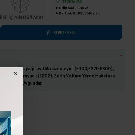
STOKTA VAR
Ürün Kodu:
00176
Barkod:
8695336107176
Koli İçi Adeti 24 Adet
SEPETE EKLE
 tuz, mısırözü yağı, asitlik düzenleyici (E300,E270,E300),
ci (E509), koruyucu (E202). Serin Ve Kuru Yerde Muhafaza
 Kodeksine Uygundur.