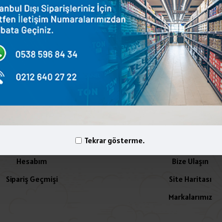
terest
WhatsApp
Email
yelik İşlemleri
İletişim
Tekrar gösterme.
Hesabım
Bize Ulaşın
Sipariş Geçmişi
Site Haritası
Markalarımız