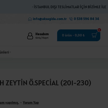
· İSTANBUL DIŞI TESLİMATLAR İÇİN BİZİMLE İLETİŞİM
info@aksagida.com.tr
0 538 596 84 34
0
Hesabım
0 ürün - 0,00 ₺
Giriş / Kayıt
ünleri
H ZEYTİN Ö.SPECİAL (201-230)
um yapılmış.
-
Yorum Yap