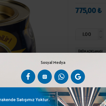
775,00 ₺
ÜRÜN AÇIKLAMASI
Sosyal Medya
Siyah gemlik zeyt
yerde saklayınız