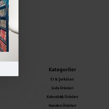
Kategoriler
Et & Şarküteri
Gıda Ürünleri
Kahvaltılık Ürünleri
Mandıra Ürünleri