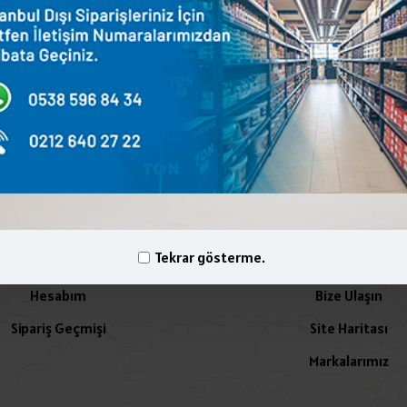
terest
WhatsApp
Email
yelik İşlemleri
İletişim
Tekrar gösterme.
Hesabım
Bize Ulaşın
Sipariş Geçmişi
Site Haritası
Markalarımız