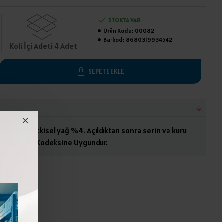
STOKTA VAR
Ürün Kodu:
00082
Barkod:
8680319934542
Koli İçi Adeti 4 Adet
SEPETE EKLE
ini, tuz, bitkisel yağ %4. Açıldıktan sonra serin ve kuru
. Türk Gıda Kodeksine Uygundur.