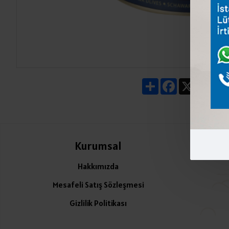
Share
Facebook
X
Pin
Kurumsal
Ü
Hakkımızda
Mesafeli Satış Sözleşmesi
Gizlilik Politikası