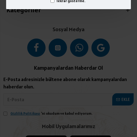
Tekrar gösterme.
Kategoriler
Sosyal Medya
Kampanyalardan Haberdar Ol
E-Posta adresinizle bültene abone olarak kampanyalardan
haberdar olun.
EKLE
Gizlilik Politikası
'ni okudum ve kabul ediyorum.
Mobil Uygulamalarımız