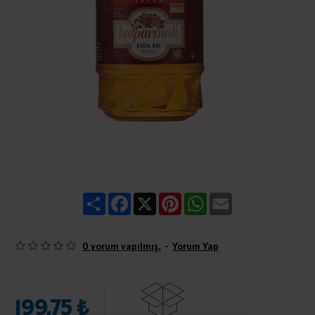
Share
Facebook
X
Pinterest
WhatsApp
Email
0 yorum yapılmış.
-
Yorum Yap
199,75 ₺