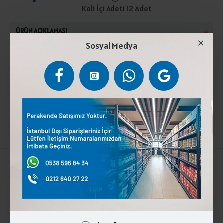
Koli İçi Adeti 12 Adet
ÜRÜN AÇIKLAMASI
Sosyal Medya
Bal. Türk Gıda Kodeksine uygun üretilmiştir.Oda
sıcaklığında saklayınız.Bir yaşın altındaki çocuklar
tüketmemelidir.
Kurumsal
Üyelik İşlemleri
İletişim