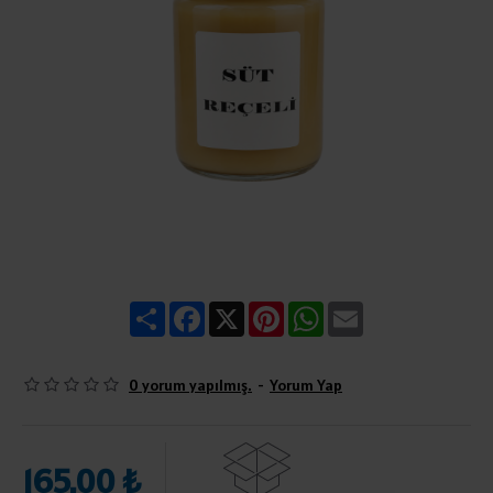
Share
Facebook
X
Pinterest
WhatsApp
Email
0 yorum yapılmış.
-
Yorum Yap
165,00 ₺