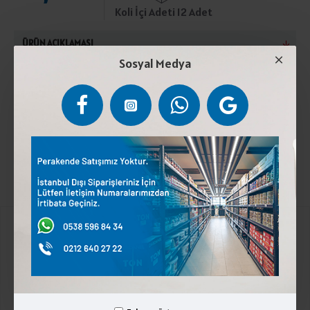
Koli İçi Adeti 12 Adet
ÜRÜN AÇIKLAMASI
Sosyal Medya
Pastarize İnek Sütü (%50),Şeker,Tereyağ,Kabartma
Tozu,Vanilya.Serin Ve Kuru Yerde Muhafaza
Ediniz.Laktoz içerir.
Kurumsal
Üyelik İşlemleri
İletişim