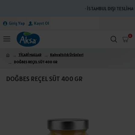
· İSTANBUL DIŞI TESLİMAT
Giriş Yap
Kayıt Ol
0
TİCARİ MALLAR
Kahvaltılık Ürünleri
DOĞBES REÇEL SÜT 400 GR
DOĞBES REÇEL SÜT 400 GR