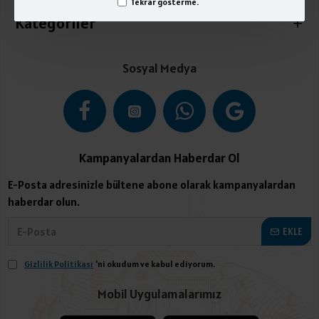
Tekrar gösterme.
Kategoriler
Sosyal Medya
Kampanyalardan Haberdar Ol
E-Posta adresinizle bültene abone olarak kampanyalardan
haberdar olun.
EKLE
Gizlilik Politikası
'ni okudum ve kabul ediyorum.
Mobil Uygulamalarımız