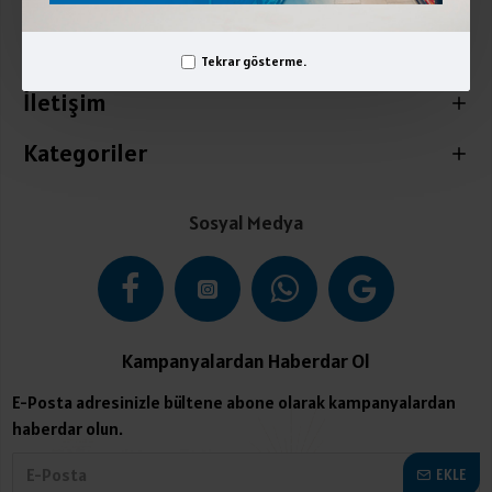
Kurumsal
Üyelik İşlemleri
Tekrar gösterme.
İletişim
Kategoriler
Sosyal Medya
Kampanyalardan Haberdar Ol
E-Posta adresinizle bültene abone olarak kampanyalardan
haberdar olun.
EKLE