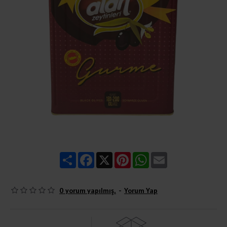
Share
Facebook
X
Pinterest
WhatsApp
Email
0 yorum yapılmış.
-
Yorum Yap