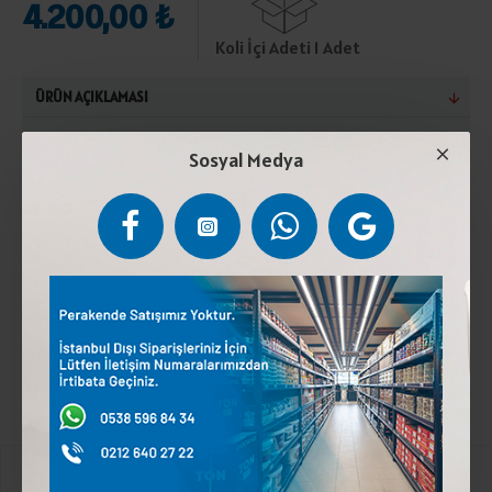
4.200,00 ₺
Koli İçi Adeti 1 Adet
ÜRÜN AÇIKLAMASI
Siyah Zeytin,Tuz,Su,Bitkisel yağ. Türk Gıda Kodeksi
Sosyal Medya
Sofralık Zeytin Tebliğine uygun üretilmiştir. Açıldıktan
sonra serin ve kuru yerde saklayınız. Türk Gıda
Kodeksine Uygundur.
Etiketler:
ALAN SİYAH ZEYTİN GURME (181-200 KLB) 10 KG