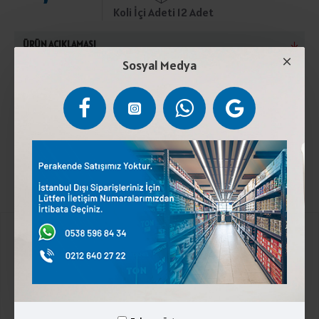
Koli İçi Adeti 12 Adet
ÜRÜN AÇIKLAMASI
Sosyal Medya
Şeker, acıbiber, limon suyu.Güneş ışığından uzak,
rutubetsiz ortamda, oda sıcaklığında muhafaza
ediniz.Türk Gıda Kodeksine uygun üretilmiştir.
Kurumsal
Üyelik İşlemleri
İletişim