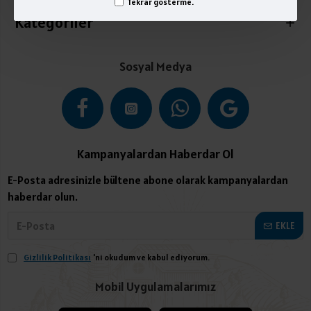
Tekrar gösterme.
Kategoriler
Sosyal Medya
Kampanyalardan Haberdar Ol
E-Posta adresinizle bültene abone olarak kampanyalardan
haberdar olun.
EKLE
Gizlilik Politikası
'ni okudum ve kabul ediyorum.
Mobil Uygulamalarımız