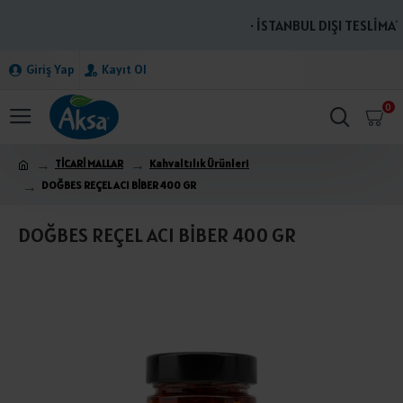
· İSTANBUL DIŞI TESLİMATL
Giriş Yap
Kayıt Ol
0
TİCARİ MALLAR
Kahvaltılık Ürünleri
DOĞBES REÇEL ACI BİBER 400 GR
DOĞBES REÇEL ACI BİBER 400 GR