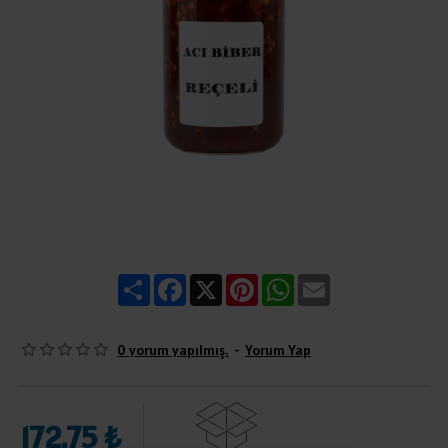
Share
Facebook
X
Pinterest
WhatsApp
Email
0 yorum yapılmış.
-
Yorum Yap
172,75 ₺