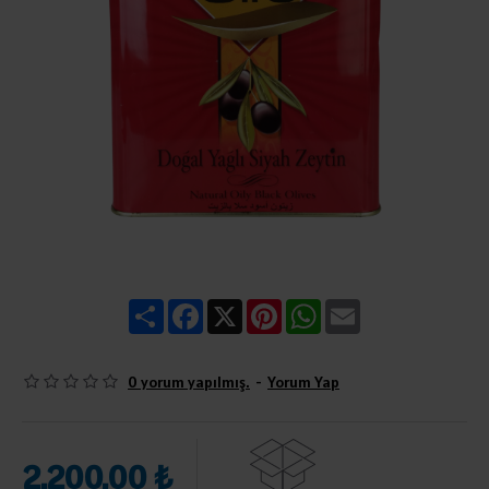
Share
Facebook
X
Pinterest
WhatsApp
Email
0 yorum yapılmış.
-
Yorum Yap
2.200,00 ₺