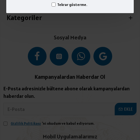
İletişim
Tekrar gösterme.
Kategoriler
Sosyal Medya
Kampanyalardan Haberdar Ol
E-Posta adresinizle bültene abone olarak kampanyalardan
haberdar olun.
EKLE
Gizlilik Politikası
'ni okudum ve kabul ediyorum.
Mobil Uygulamalarımız