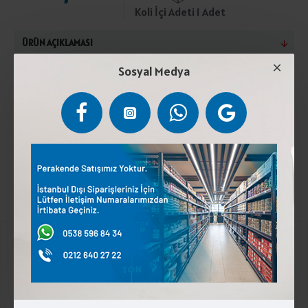
Koli İçi Adeti 1 Adet
ÜRÜN AÇIKLAMASI
Sosyal Medya
Sofralık Siyah Zeytin,Yağ,Tuz. Türk Gıda Kodeksi
Sofralık Zeytin Tebliğine uygun üretilmiştir. Serin ve
Kuru Yerde Muhafaza Ediniz.Türk Gıda Kodeksine
Uygundur.
Kurumsal
Üyelik İşlemleri