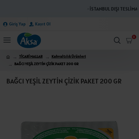
· İSTANBUL DIŞI TESLİMAT
Giriş Yap
Kayıt Ol
0
TİCARİ MALLAR
Kahvaltılık Ürünleri
BAĞCI YEŞİL ZEYTİN ÇİZİK PAKET 200 GR
BAĞCI YEŞİL ZEYTİN ÇİZİK PAKET 200 GR