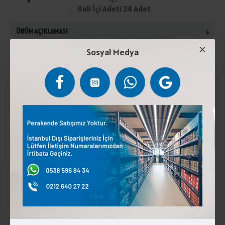
Koli İçi Adeti 24 Adet
ÜRÜN AÇIKLAMASI
Sosyal Medya
Yeşil zeytin, su, tuz, mısırözü yağı, asitlik düzenleyici
(E300,E270,E300), yapı sertleştirici (E509), koruyucu
(E202). Serin Ve Kuru Yerde Muhafaza Ediniz.Türk Gıda
Kodeksine Uygundur.
Kurumsal
Üyelik İşlemleri