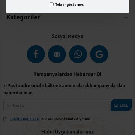
İletişim
Tekrar gösterme.
Kategoriler
Sosyal Medya
Kampanyalardan Haberdar Ol
E-Posta adresinizle bültene abone olarak kampanyalardan
haberdar olun.
EKLE
Gizlilik Politikası
'ni okudum ve kabul ediyorum.
Mobil Uygulamalarımız