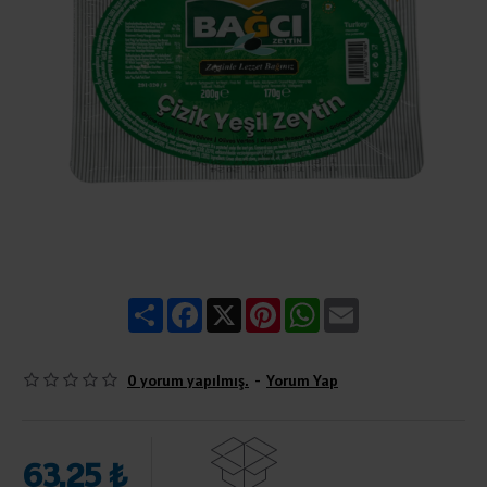
Share
Facebook
X
Pinterest
WhatsApp
Email
0 yorum yapılmış.
-
Yorum Yap
63,25 ₺