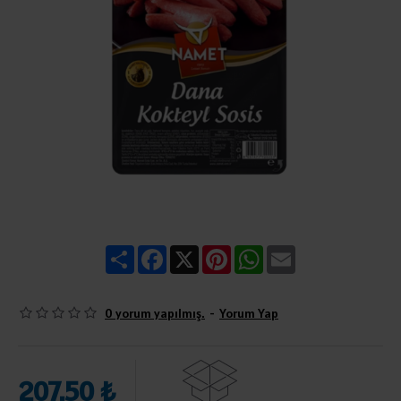
Share
Facebook
X
Pinterest
WhatsApp
Email
0 yorum yapılmış.
-
Yorum Yap
207,50 ₺