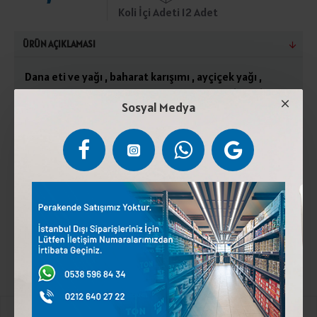
Koli İçi Adeti 12 Adet
ÜRÜN AÇIKLAMASI
Dana eti ve yağı , baharat karışımı , ayçiçek yağı ,
patates nişastası , tuz , su , kıvam arttırıcı (E407) ,
Sosyal Medya
doğal tütsü aroma vericisi , sarımsak , stabilizör (E450
, E452) , antioksidan (E316) , koruyucu (E250) , soya
proteini , süt proteini , renklendi rici (E120) ve
ambalajlama gazı (azot , karbon dioksit)0°C / +4°Cde
muhafaza Ediniz. Son tüketim tarihi ambalajı açılmadığı
sürece geçerlidir. Soya proteini ve süt ürünü içerir