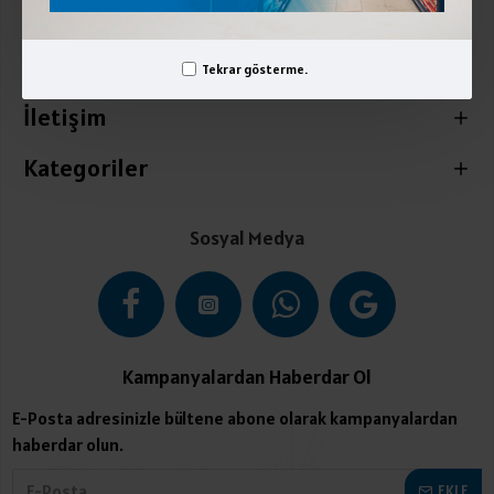
Kurumsal
Üyelik İşlemleri
Tekrar gösterme.
İletişim
Kategoriler
Sosyal Medya
Kampanyalardan Haberdar Ol
E-Posta adresinizle bültene abone olarak kampanyalardan
haberdar olun.
EKLE