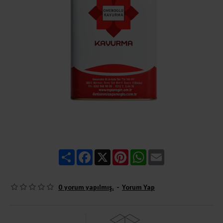
Share
Facebook
X
Pinterest
WhatsApp
Email
0 yorum yapılmış.
-
Yorum Yap