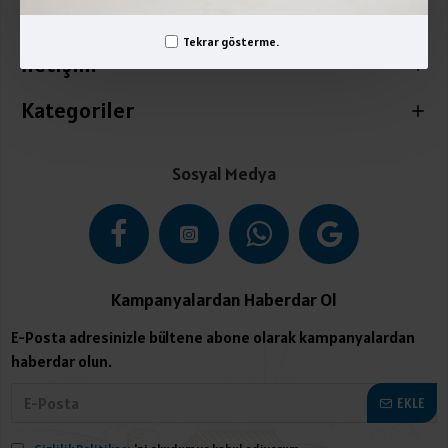
Üyelik İşlemleri
Tekrar gösterme.
İletişim
Kategoriler
Sosyal Medya
Kampanyalardan Haberdar Ol
E-Posta adresinizle bültene abone olarak kampanyalardan
haberdar olun.
EKLE