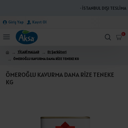
· İSTANBUL DIŞI TESLİMAT
Giriş Yap
Kayıt Ol
0
TİCARİ MALLAR
Et Şarküteri
ÖMEROĞLU KAVURMA DANA RİZE TENEKE KG
ÖMEROĞLU KAVURMA DANA RİZE TENEKE
KG