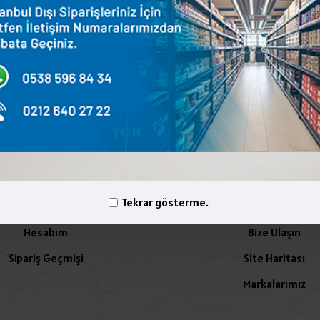
terest
WhatsApp
Email
yelik İşlemleri
İletişim
Tekrar gösterme.
Hesabım
Bize Ulaşın
Sipariş Geçmişi
Site Haritası
Markalarımız