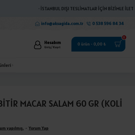
· İSTANBUL DIŞI TESLİMATLAR İÇİN BİZİMLE İLETİŞİME
info@aksagida.com.tr
0 538 596 84 34
0
Hesabım
0 ürün - 0,00 ₺
Giriş / Kayıt
ünleri
BİTİR MACAR SALAM 60 GR (KOLİ
um yapılmış.
-
Yorum Yap