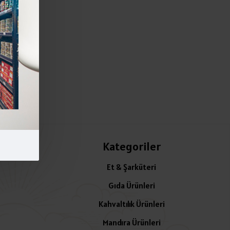
Kategoriler
Et & Şarküteri
Gıda Ürünleri
Kahvaltılık Ürünleri
Mandıra Ürünleri