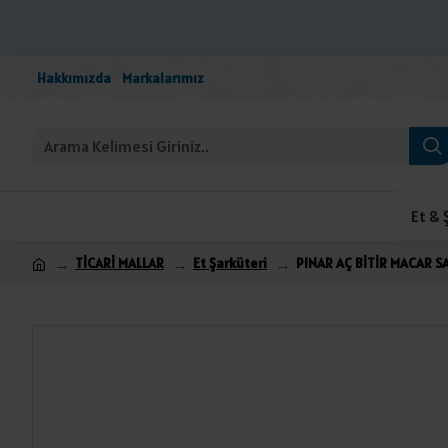
Hakkımızda
Markalarımız
Et & 
TİCARİ MALLAR
Et Şarküteri
PINAR AÇ BİTİR MACAR SA