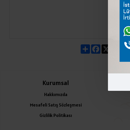
Share
Facebook
X
Pin
Kurumsal
Ü
Hakkımızda
Mesafeli Satış Sözleşmesi
Gizlilik Politikası