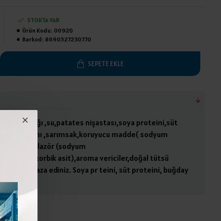
STOKTA VAR
Ürün Kodu:
00920
Barkod:
8690527230770
SEPETE EKLE
 ,ayçiçek yağı ,su,patates nişastası,soya proteini,süt
harat karışımı ,sarımsak,koruyucu madde( sodyum
trit) ,stabilazör (sodyum
oksidan(askorbik asit),aroma vericiler,doğal tütsü
 de muhafaza ediniz. Soya pr teini, süt proteini, buğday