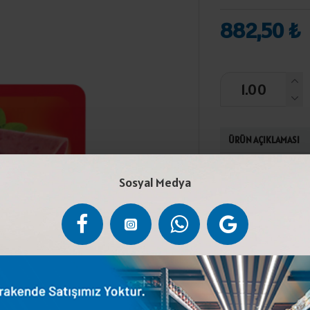
882,50 ₺
ÜRÜN AÇIKLAMASI
Dana eti ve yağı
Sosyal Medya
proteini,tuz,ba
laktat,sodyum ni
polifosfat),anti
aroması.0-4 H °C
lifi içerir.