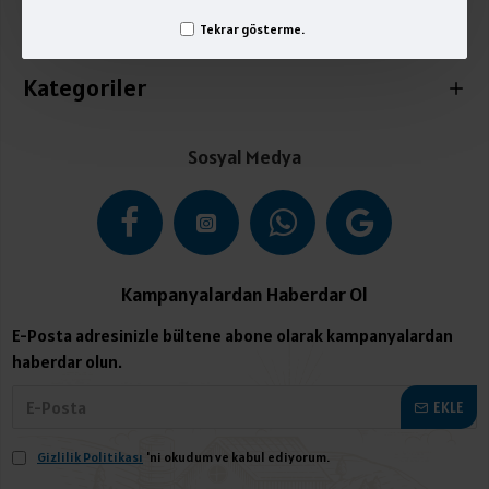
Tekrar gösterme.
İletişim
Kategoriler
Sosyal Medya
Kampanyalardan Haberdar Ol
E-Posta adresinizle bültene abone olarak kampanyalardan
haberdar olun.
EKLE
Gizlilik Politikası
'ni okudum ve kabul ediyorum.