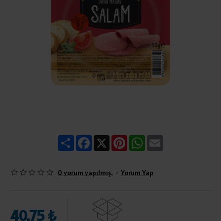
Share
Facebook
X
Pinterest
WhatsApp
Email
0 yorum yapılmış.
-
Yorum Yap
40,75 ₺