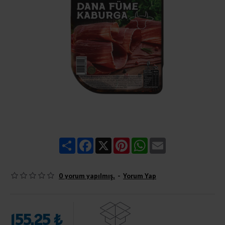
Share
Facebook
X
Pinterest
WhatsApp
Email
0 yorum yapılmış.
-
Yorum Yap
155,25 ₺