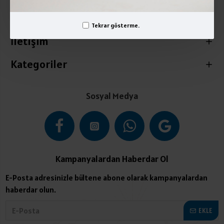
Üyelik İşlemleri
Tekrar gösterme.
İletişim
Kategoriler
Sosyal Medya
Kampanyalardan Haberdar Ol
E-Posta adresinizle bültene abone olarak kampanyalardan
haberdar olun.
EKLE