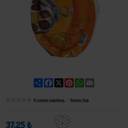
Share
Facebook
X
Pinterest
WhatsApp
Email
0 yorum yapılmış.
-
Yorum Yap
37,25 ₺