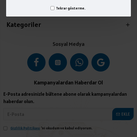
Tekrar gösterme.
İletişim
Kategoriler
Sosyal Medya
Kampanyalardan Haberdar Ol
E-Posta adresinizle bültene abone olarak kampanyalardan
haberdar olun.
EKLE
Gizlilik Politikası
'ni okudum ve kabul ediyorum.