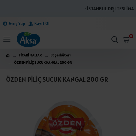
· İSTANBUL DIŞI TESLİMATL
Giriş Yap
Kayıt Ol
0
TİCARİ MALLAR
Et Şarküteri
ÖZDEN PİLİÇ SUCUK KANGAL 200 GR
ÖZDEN PİLİÇ SUCUK KANGAL 200 GR