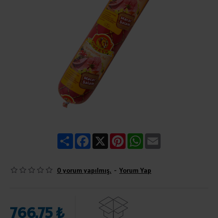
Share
Facebook
X
Pinterest
WhatsApp
Email
0 yorum yapılmış.
-
Yorum Yap
766,75 ₺