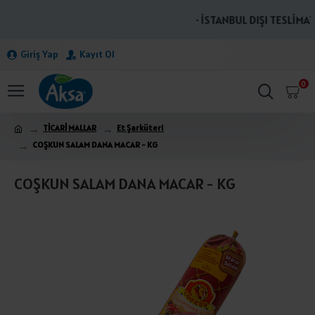
· İSTANBUL DIŞI TESLİMATL
Giriş Yap
Kayıt Ol
0
TİCARİ MALLAR
Et Şarküteri
COŞKUN SALAM DANA MACAR - KG
COŞKUN SALAM DANA MACAR - KG