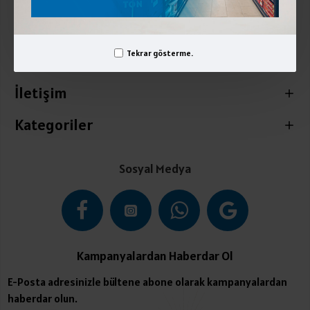
Kurumsal
Tekrar gösterme.
Üyelik İşlemleri
İletişim
Kategoriler
Sosyal Medya
Kampanyalardan Haberdar Ol
E-Posta adresinizle bültene abone olarak kampanyalardan
haberdar olun.