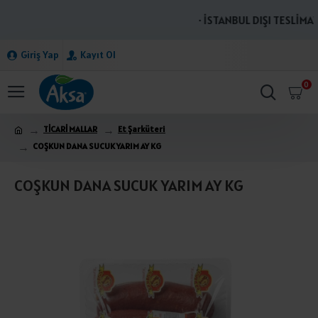
· İSTANBUL DIŞI TESLİMATL
Giriş Yap
Kayıt Ol
0
TİCARİ MALLAR
Et Şarküteri
COŞKUN DANA SUCUK YARIM AY KG
COŞKUN DANA SUCUK YARIM AY KG