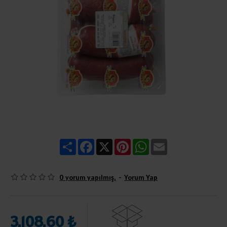
Share
Facebook
X
Pinterest
WhatsApp
Email
0 yorum yapılmış.
-
Yorum Yap
3.108,60 ₺