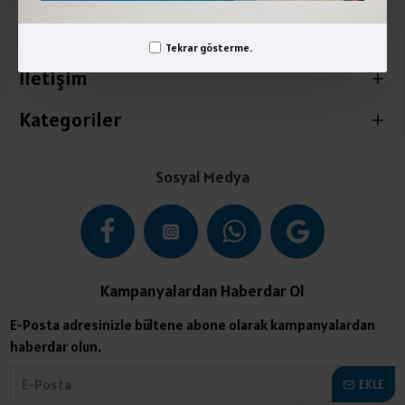
Üyelik İşlemleri
Tekrar gösterme.
İletişim
Kategoriler
Sosyal Medya
Kampanyalardan Haberdar Ol
E-Posta adresinizle bültene abone olarak kampanyalardan
haberdar olun.
EKLE