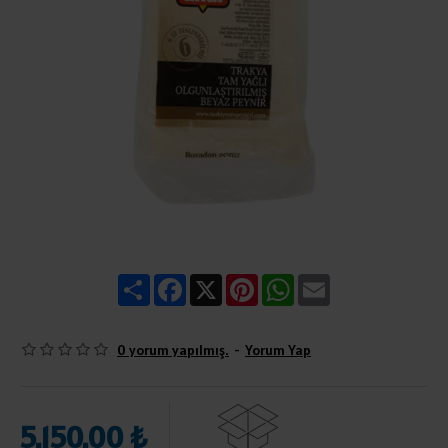
Share
Facebook
X
Pinterest
WhatsApp
Email
0 yorum yapılmış.
-
Yorum Yap
5.150,00 ₺