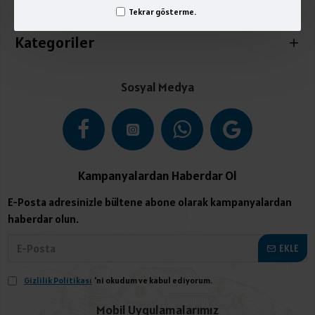
İletişim
Tekrar gösterme.
Kategoriler
Sosyal Medya
Kampanyalardan Haberdar Ol
E-Posta adresinizle bültene abone olarak kampanyalardan
haberdar olun.
EKLE
Gizlilik Politikası
'ni okudum ve kabul ediyorum.
Mobil Uygulamalarımız